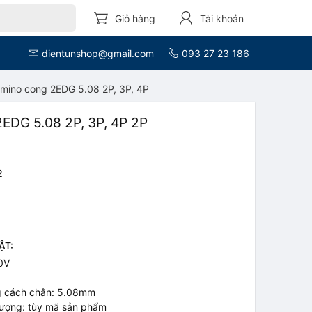
Giỏ hàng
Tài khoản
dientunshop@gmail.com
093 27 23 186
mino cong 2EDG 5.08 2P, 3P, 4P
EDG 5.08 2P, 3P, 4P 2P
2
ẬT:
00V
g cách chân: 5.08mm
 lượng: tùy mã sản phẩm