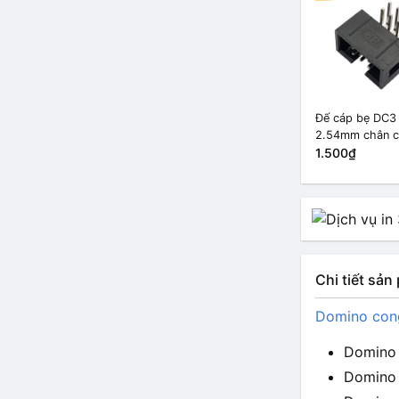
Đế cáp bẹ DC3
2.54mm chân 
6P
1.500₫
Chi tiết sả
Domino cong
Domino
Domino