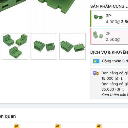
SẢN PHẨM CÙNG L
3P
4.000₫
3.5
2P
2.500₫
DỊCH VỤ & KHUYẾN
Cộng thêm
0
đ
Đơn hàng có gi
15.000 (đ) ].
Đơn hàng có gi
35.000 (đ) ].
Xem thêm các 
ên quan