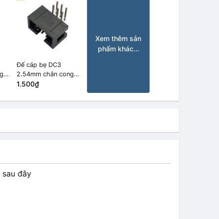
Xem thêm sản
phẩm khác...
Đế cáp bẹ DC3
g
2.54mm chân cong
6P
1.500₫
o sau đây