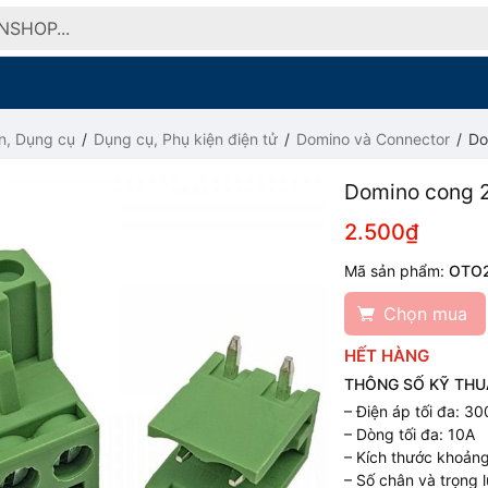
n, Dụng cụ
Dụng cụ, Phụ kiện điện tử
Domino và Connector
Do
Domino cong 2
2.500₫
Mã sản phẩm:
OTO
Chọn mua
HẾT HÀNG
THÔNG SỐ KỸ THU
– Điện áp tối đa: 3
– Dòng tối đa: 10A
– Kích thước khoản
– Số chân và trọng