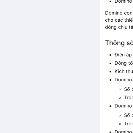
Domino
Domino cong
cho các thiế
dòng chịu tả
Thông số
Điện áp
Dòng tố
Kích th
Domino
Số 
Trọ
Domino
Số 
Trọ
Domino