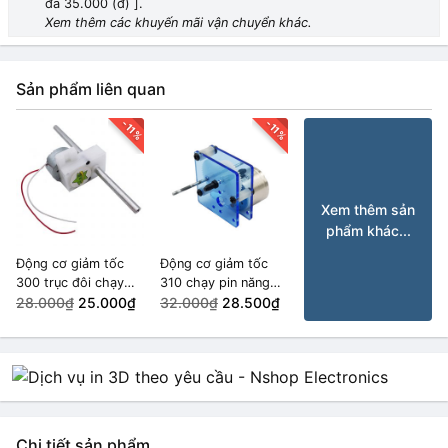
đa 35.000 (đ) ].
Xem thêm các khuyến mãi vận chuyển khác.
Sản phẩm liên quan
-11%
-11%
Xem thêm sản
phẩm khác...
Động cơ giảm tốc
Động cơ giảm tốc
300 trục đôi chạy
310 chạy pin năng
pin năng lượng mặt
28.000₫
25.000₫
lượng mặt trời
32.000₫
28.500₫
trời 10rpm
400rpm
Chi tiết sản phẩm