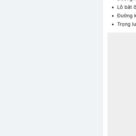
Lỗ bắt 
Đường k
Trọng l