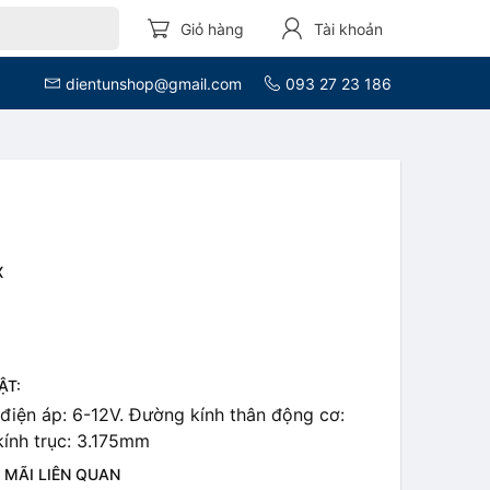
Giỏ hàng
Tài khoản
dientunshop@gmail.com
093 27 23 186
X
ẬT:
điện áp: 6-12V.
Đường kính thân động cơ:
ính trục: 3.175mm
 MÃI LIÊN QUAN