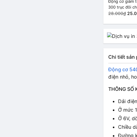
Động cơ giảm 
300 trục đôi c
pin năng lượng
28.000₫
25.
trời 10rpm
Chi tiết sả
Động cơ 54
điện nhỏ, h
THÔNG SỐ 
Dải điệ
Ở mức 1
Ở 6V, d
Chiều d
Đường k