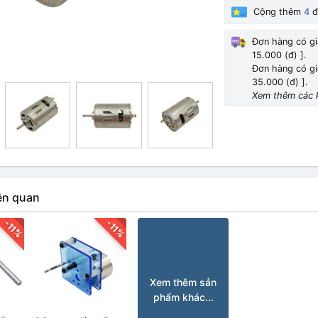
Cộng thêm
4
đ
Đơn hàng có gi
15.000 (đ) ].
Đơn hàng có gi
35.000 (đ) ].
Xem thêm các 
ên quan
-11%
-11%
Xem thêm sản
phẩm khác...