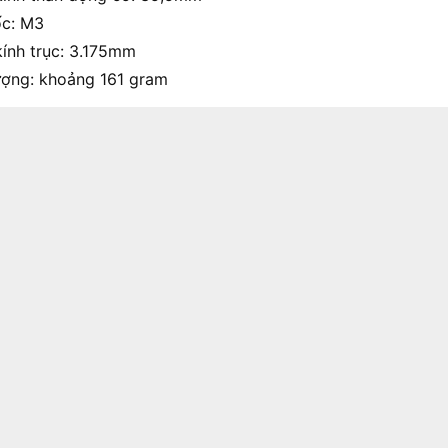
ốc: M3
ính trục: 3.175mm
ượng: khoảng 161 gram