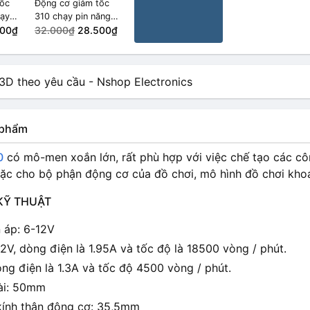
tốc
Động cơ giảm tốc
hạy
310 chạy pin năng
 mặt
000₫
lượng mặt trời
32.000₫
28.500₫
400rpm
n phẩm
0
có mô-men xoắn lớn, rất phù hợp với việc chế tạo các c
oặc cho bộ phận động cơ của đồ chơi, mô hình đồ chơi kho
KỸ THUẬT
n áp: 6-12V
2V, dòng điện là 1.95A và tốc độ là 18500 vòng / phút.
òng điện là 1.3A và tốc độ 4500 vòng / phút.
ài: 50mm
ính thân động cơ: 35,5mm