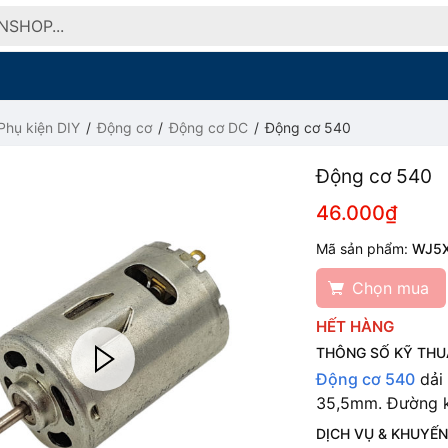
Phụ kiện DIY
Động cơ
Động cơ DC
Động cơ 540
Động cơ 540
46.000₫
Mã sản phẩm:
WJ5
Chọn mua
HẾT HÀNG
THÔNG SỐ KỸ THU
Động cơ 540
dải 
35,5mm.
Đường k
DỊCH VỤ & KHUYẾN