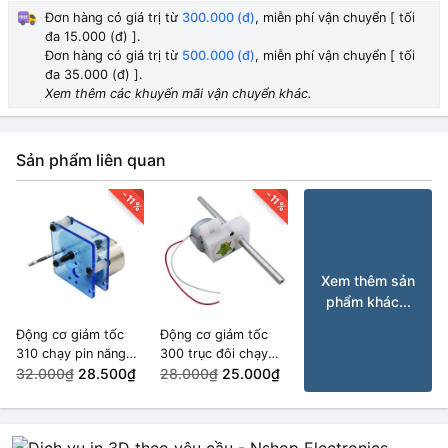
Đơn hàng có giá trị từ
300.000 (đ)
, miễn phí vận chuyển [ tối
đa 15.000 (đ) ].
Đơn hàng có giá trị từ
500.000 (đ)
, miễn phí vận chuyển [ tối
đa 35.000 (đ) ].
Xem thêm các khuyến mãi vận chuyển khác.
Sản phẩm liên quan
-11%
-11%
Xem thêm sản
phẩm khác...
Động cơ giảm tốc
Động cơ giảm tốc
310 chạy pin năng
300 trục đôi chạy
lượng mặt trời
32.000₫
28.500₫
pin năng lượng mặt
28.000₫
25.000₫
400rpm
trời 10rpm