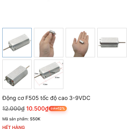
Động cơ F505 tốc độ cao 3-9VDC
12.000₫
10.500₫
12%
GIẢM
Mã sản phẩm:
S50K
HẾT HÀNG