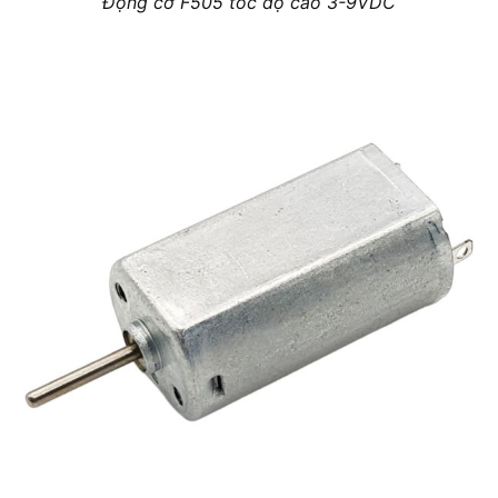
Động cơ F505 tốc độ cao 3-9VDC