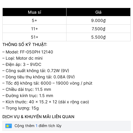
Mua sỉ
Giá
5+
9.000₫
11+
7.500₫
51+
5.500₫
THÔNG SỐ KỸ THUẬT:
– Model: FF-050PH 12140
– Loại: Motor dc mini
– Điện áp: 3 – 9VDC
– Công suất không tải: 0.72W (9V)
– Dòng tiêu thụ không tải: 0.08A (9V)
– Tốc độ không tải: 6000 – 19000 vòng / phút
– Chiều dài trục: 11.5 mm
– Đường kính trục: 1.5 mm
– Kích thước: 40 x 15.2 x 12 (dài x rộng cao)
– Trọng lượng: 15g
DỊCH VỤ & KHUYẾN MÃI LIÊN QUAN
Cộng thêm
1
điểm tích lũy