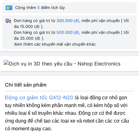
Cộng thêm
5
điểm tích lũy
12V 100 rpm
HẾT HÀNG
60.000₫
Đơn hàng có giá trị từ
300.000 (đ)
, miễn phí vận chuyển [ tối
đa 15.000 (đ) ].
12V 60 rpm
HẾT HÀNG
Đơn hàng có giá trị từ
500.000 (đ)
, miễn phí vận chuyển [ tối
62.000₫
đa 35.000 (đ) ].
Xem thêm các khuyến mãi vận chuyển khác.
12V 30 rpm
HẾT HÀNG
94.000₫
3V 200 rpm
HẾT HÀNG
59.000₫
Chi tiết sản phẩm
12V 235 rpm
HẾT HÀNG
59.000₫
Động cơ giảm tốc GA12-N20
là
loại động cơ nhỏ gọn
tuy nhiên không kém phần mạnh mẽ, có kèm hộp số với
nhiều loại tỉ số truyền khác nhau. Động cơ có thể được
ứng dụng để chế tạo các loại xe và robot cần các cơ cấu
có moment quay cao.