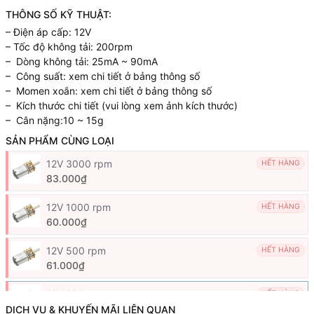
THÔNG SỐ KỸ THUẬT:
– Điện áp cấp: 12V
– Tốc độ không tải: 200rpm
– Dòng không tải: 25mA ~ 90mA
– Công suất: xem chi tiết ở bảng thông số
– Momen xoắn: xem chi tiết ở bảng thông số
– Kích thước chi tiết (vui lòng xem ảnh kích thước)
– Cân nặng:10 ~ 15g
SẢN PHẨM CÙNG LOẠI
12V 3000 rpm
HẾT HÀNG
83.000₫
12V 1000 rpm
HẾT HÀNG
60.000₫
12V 500 rpm
HẾT HÀNG
61.000₫
12V 200 rpm
HẾT HÀNG
59.000₫
DỊCH VỤ & KHUYẾN MÃI LIÊN QUAN