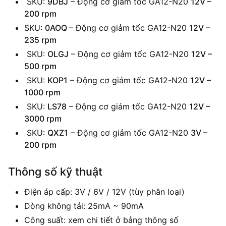
SKU:
9DBJ
– Động cơ giảm tốc GA12-N20
12V –
200 rpm
SKU:
0AOQ
– Động cơ giảm tốc GA12-N20
12V –
235 rpm
SKU:
OLGJ
– Động cơ giảm tốc GA12-N20
12V –
500 rpm
SKU:
KOP1
– Động cơ giảm tốc GA12-N20
12V –
1000 rpm
SKU:
LS78
– Động cơ giảm tốc GA12-N20
12V –
3000 rpm
SKU:
QXZ1
– Động cơ giảm tốc GA12-N20
3V –
200 rpm
Thông số kỹ thuật
Điện áp cấp: 3V / 6V / 12V (tùy phân loại)
Dòng không tải: 25mA ~ 90mA
Công suất: xem chi tiết ở bảng thông số