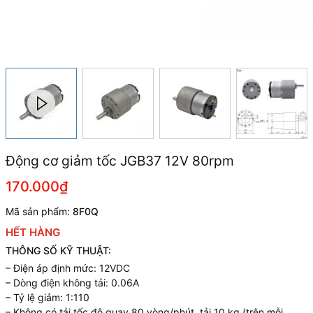
Động cơ giảm tốc JGB37 12V 80rpm
170.000₫
Mã sản phẩm:
8F0Q
HẾT HÀNG
THÔNG SỐ KỸ THUẬT:
– Điện áp định mức: 12VDC
– Dòng điện không tải: 0.06A
– Tỷ lệ giảm: 1:110
– Không có tải tốc độ quay 80 vòng/phút, tải 10 kg (trên mỗi