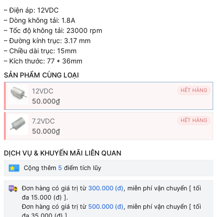
– Điện áp: 12VDC
– Dòng không tải: 1.8A
– Tốc độ không tải: 23000 rpm
– Đường kính trục: 3.17 mm
– Chiều dài trục: 15mm
– Kích thước: 77 * 36mm
SẢN PHẨM CÙNG LOẠI
12VDC
HẾT HÀNG
50.000₫
7.2VDC
HẾT HÀNG
50.000₫
DỊCH VỤ & KHUYẾN MÃI LIÊN QUAN
Cộng thêm
5
điểm tích lũy
Đơn hàng có giá trị từ
300.000 (đ)
, miễn phí vận chuyển [ tối
đa 15.000 (đ) ].
Đơn hàng có giá trị từ
500.000 (đ)
, miễn phí vận chuyển [ tối
đa 35.000 (đ) ].