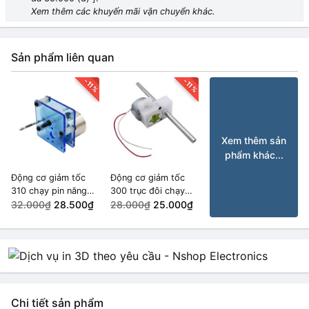
Xem thêm các khuyến mãi vận chuyển khác.
Sản phẩm liên quan
-11%
-11%
Xem thêm sản
phẩm khác...
Động cơ giảm tốc
Động cơ giảm tốc
310 chạy pin năng
300 trục đôi chạy
lượng mặt trời
32.000₫
28.500₫
pin năng lượng mặt
28.000₫
25.000₫
400rpm
trời 10rpm
Chi tiết sản phẩm