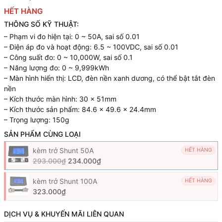
HẾT HÀNG
THÔNG SỐ KỸ THUẬT:
– Phạm vi đo hiện tại: 0 ~ 50A, sai số 0.01
– Điện áp đo và hoạt động: 6.5 ~ 100VDC, sai số 0.01
– Công suất đo: 0 ~ 10,000W, sai số 0.1
– Năng lượng đo: 0 ~ 9,999kWh
– Màn hình hiển thị: LCD, đèn nền xanh dương, có thể bật tắt đèn
nền
– Kích thước màn hình: 30 x 51mm
– Kích thước sản phẩm: 84.6 x 49.6 x 24.4mm
– Trọng lượng: 150g
SẢN PHẨM CÙNG LOẠI
kèm trở Shunt 50A
HẾT HÀNG
293.000₫
234.000₫
kèm trở Shunt 100A
HẾT HÀNG
323.000₫
DỊCH VỤ & KHUYẾN MÃI LIÊN QUAN