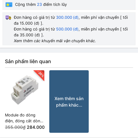
Cộng thêm
23
điểm tích lũy
Đơn hàng có giá trị từ
300.000 (đ)
, miễn phí vận chuyển [ tối
đa 15.000 (đ) ].
Đơn hàng có giá trị từ
500.000 (đ)
, miễn phí vận chuyển [ tối
đa 35.000 (đ) ].
Xem thêm các khuyến mãi vận chuyển khác.
Sản phẩm liên quan
-20%
Xem thêm sản
phẩm khác...
Module đo dòng
điện, đóng cắt dòng
một chiều 0-10A
355.000₫
284.000₫
YEL8-A ngõ ra trực