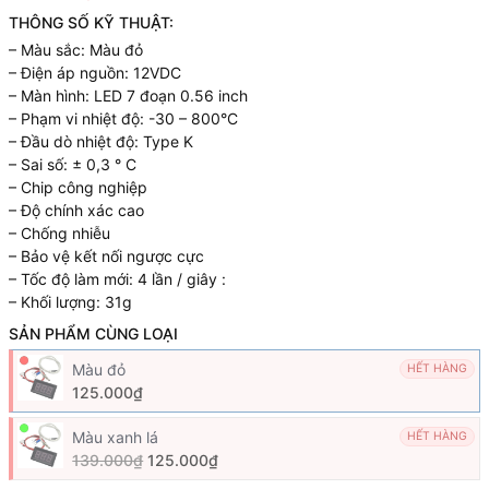
THÔNG SỐ KỸ THUẬT:
– Màu sắc: Màu đỏ
– Điện áp nguồn: 12VDC
– Màn hình: LED 7 đoạn 0.56 inch
– Phạm vi nhiệt độ: -30 – 800°C
– Đầu dò nhiệt độ: Type K
– Sai số: ± 0,3 ° C
– Chip công nghiệp
– Độ chính xác cao
– Chống nhiễu
– Bảo vệ kết nối ngược cực
– Tốc độ làm mới: 4 lần / giây :
– Khối lượng: 31g
SẢN PHẨM CÙNG LOẠI
Màu đỏ
HẾT HÀNG
125.000₫
Màu xanh lá
HẾT HÀNG
139.000₫
125.000₫