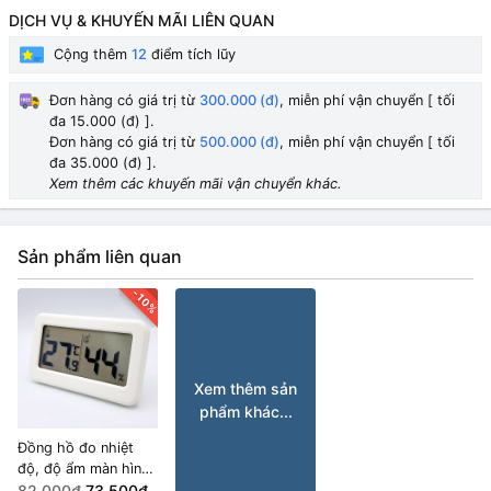
DỊCH VỤ & KHUYẾN MÃI LIÊN QUAN
Cộng thêm
12
điểm tích lũy
Đơn hàng có giá trị từ
300.000 (đ)
, miễn phí vận chuyển [ tối
đa 15.000 (đ) ].
Đơn hàng có giá trị từ
500.000 (đ)
, miễn phí vận chuyển [ tối
đa 35.000 (đ) ].
Xem thêm các khuyến mãi vận chuyển khác.
Sản phẩm liên quan
-10%
Xem thêm sản
phẩm khác...
Đồng hồ đo nhiệt
độ, độ ẩm màn hình
kỹ thuật số
82.000₫
73.500₫