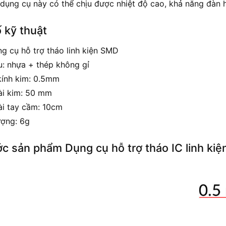
 dụng cụ này có thể chịu được nhiệt độ cao, khả năng đàn 
 kỹ thuật
ng cụ hỗ trợ tháo linh kiện SMD
u: nhựa + thép không gỉ
ính kim: 0.5mm
ài kim: 50 mm
ài tay cầm: 10cm
ượng: 6g
ớc sản phẩm Dụng cụ hỗ trợ tháo IC linh ki