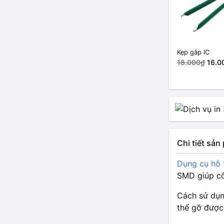
Kẹp gắp IC
18.000₫
16.0
Chi tiết sả
Dụng cụ hỗ t
SMD giúp cô
Cách sử dụn
thể gỡ được 