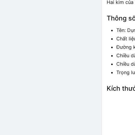
Hai kim của
Thông số
Tên: Dụ
Chất liệ
Đường k
Chiều d
Chiều d
Trọng l
Kích thư