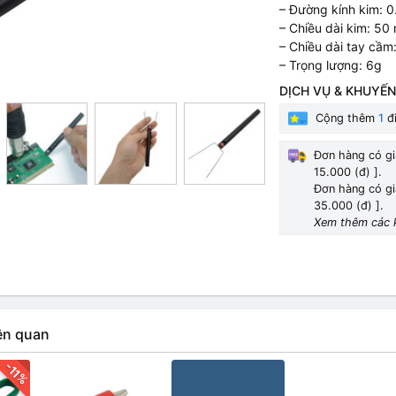
– Đường kính kim: 
– Chiều dài kim: 5
– Chiều dài tay cầm
– Trọng lượng: 6g
DỊCH VỤ & KHUYẾN
Cộng thêm
1
đi
Đơn hàng có gi
15.000 (đ) ].
Đơn hàng có gi
35.000 (đ) ].
Xem thêm các 
ên quan
-11%