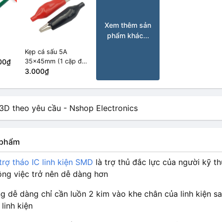
Xem thêm sản
phẩm khác...
Kẹp cá sấu 5A
00₫
35x45mm (1 cặp đỏ
đen)
3.000₫
n phẩm
rợ tháo IC linh kiện SMD
là trợ thủ đắc lực của người kỹ thu
ng việc trở nên dễ dàng hơn
g dễ dàng chỉ cần luồn 2 kim vào khe chân của linh kiện 
linh kiện