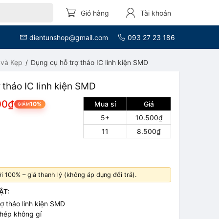
Giỏ hàng
Tài khoản
dientunshop@gmail.com
093 27 23 186
 và Kẹp
Dụng cụ hỗ trợ tháo IC linh kiện SMD
 tháo IC linh kiện SMD
00₫
Mua sỉ
Giá
10%
GIẢM
5+
10.500₫
11
8.500₫
 100% – giá thanh lý (không áp dụng đổi trả).
ẬT:
rợ tháo linh kiện SMD
thép không gỉ