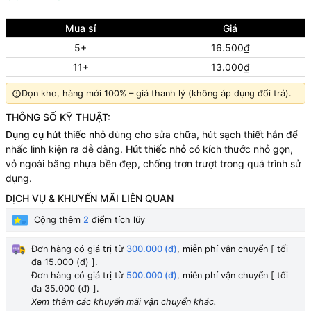
Mua sỉ
Giá
5+
16.500₫
11+
13.000₫
Dọn kho, hàng mới 100% – giá thanh lý (không áp dụng đổi trả).
THÔNG SỐ KỸ THUẬT:
Dụng cụ hút thiếc nhỏ
dùng cho sửa chữa, hút sạch thiết hắn để
nhấc linh kiện ra dễ dàng.
Hút thiếc nhỏ
có kích thước nhỏ gọn,
vỏ ngoài bằng nhựa bền đẹp, chống trơn trượt trong quá trình sử
dụng.
DỊCH VỤ & KHUYẾN MÃI LIÊN QUAN
Cộng thêm
2
điểm tích lũy
Đơn hàng có giá trị từ
300.000 (đ)
, miễn phí vận chuyển [ tối
đa 15.000 (đ) ].
Đơn hàng có giá trị từ
500.000 (đ)
, miễn phí vận chuyển [ tối
đa 35.000 (đ) ].
Xem thêm các khuyến mãi vận chuyển khác.