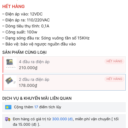
HẾT HÀNG
– Điện áp vào: 12VDC
– Điện áp ra: 110/220VAC
– Dòng tiêu thụ tĩnh: 0,1A
– Công suất: 100w
– Dạng sóng đầu ra: Sóng vuông tần số 15KHz
– Bảo vệ: bảo vệ ngược nguồn đầu vào
SẢN PHẨM CÙNG LOẠI
4 đầu ra điện áp
HẾT HÀNG
210.000₫
2 đầu ra điện áp
HẾT HÀNG
178.000₫
DỊCH VỤ & KHUYẾN MÃI LIÊN QUAN
Cộng thêm
17
điểm tích lũy
Đơn hàng có giá trị từ
300.000 (đ)
, miễn phí vận chuyển [ tối
đa 15.000 (đ) ].