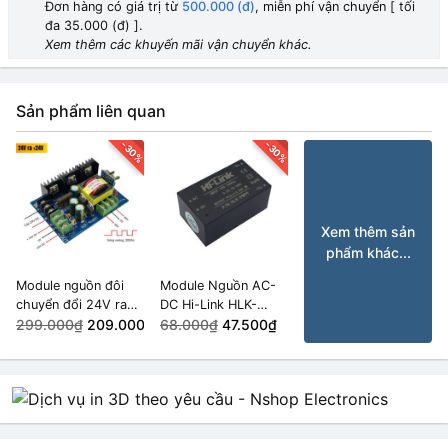
Đơn hàng có giá trị từ
500.000 (đ)
, miễn phí vận chuyển [ tối
đa 35.000 (đ) ].
Xem thêm các khuyến mãi vận chuyển khác.
Sản phẩm liên quan
-30%
-30%
Xem thêm sản
phẩm khác...
Module nguồn đôi
Module Nguồn AC-
chuyển đổi 24V ra
DC Hi-Link HLK-
±24V
299.000₫
209.000₫
PM09 9VDC 3W
68.000₫
47.500₫