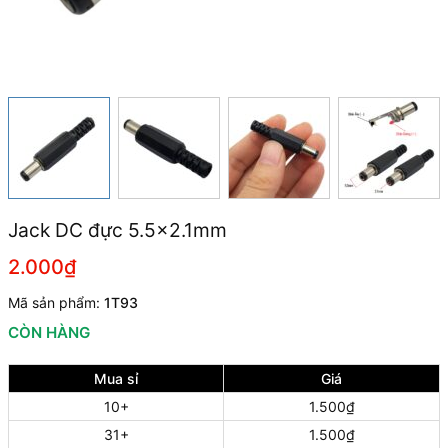
Jack DC đực 5.5x2.1mm
2.000₫
Mã sản phẩm:
1T93
CÒN HÀNG
Mua sỉ
Giá
10+
1.500₫
31+
1.500₫