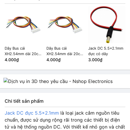
Dây Bus cái
Dây Bus cái
Jack DC 5.5x2.1mm
XH2.54mm dài 20cm
XH2.54mm dài 20cm
đực có dây
7 Pin
4.000₫
7 Pin
4.000₫
3.000₫
Chi tiết sản phẩm
Jack DC đực 5.5×2.1mm
là loại jack cắm nguồn tiêu
chuẩn, được sử dụng rộng rãi trong các thiết bị điện
tử và hệ thống nguồn DC. Với thiết kế nhỏ gọn và chất