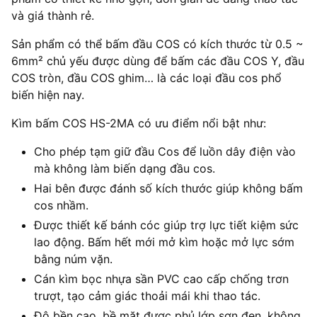
và giá thành rẻ.
Sản phẩm có thể bấm đầu COS có kích thước từ 0.5 ~
6mm² chủ yếu được dùng để bấm các đầu COS Y, đầu
COS tròn, đầu COS ghim… là các loại đầu cos phổ
biến hiện nay.
Kìm bấm COS HS-2MA có ưu điểm nổi bật như:
Cho phép tạm giữ đầu Cos để luồn dây điện vào
mà không làm biến dạng đầu cos.
Hai bên được đánh số kích thước giúp không bấm
cos nhầm.
Được thiết kế bánh cóc giúp trợ lực tiết kiệm sức
lao động. Bấm hết mới mở kìm hoặc mở lực sớm
bằng núm vặn.
Cán kìm bọc nhựa sần PVC cao cấp chống trơn
trượt, tạo cảm giác thoải mái khi thao tác.
Độ bền cao, bề mặt được phủ lớp sơn đen, không