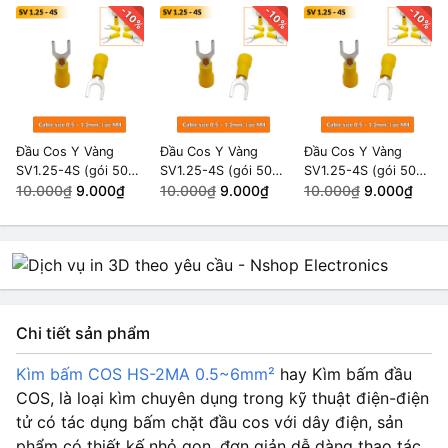
-10%
-10%
-10%
Đầu Cos Y Vàng
Đầu Cos Y Vàng
Đầu Cos Y Vàng
SV1.25-4S (gói 50
SV1.25-4S (gói 50
SV1.25-4S (gói 50
cái)
10.000₫
9.000₫
cái)
10.000₫
9.000₫
cái)
10.000₫
9.000₫
Chi tiết sản phẩm
Kìm bấm COS HS-2MA 0.5~6mm²
hay Kìm bấm đầu
COS, là loại kìm chuyên dụng trong kỹ thuật điện-điện
tử có tác dụng bấm chặt đầu cos với dây điện, sản
phẩm có thiết kế nhỏ gọn, đơn giản dễ dàng thao tác