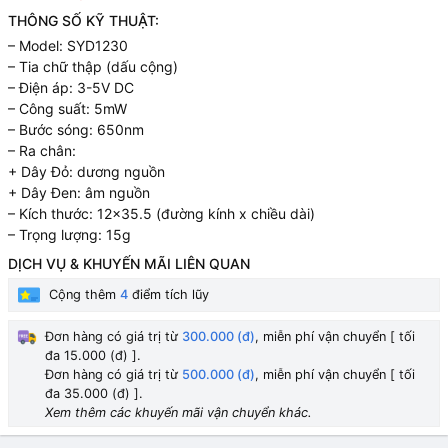
THÔNG SỐ KỸ THUẬT:
– Model: SYD1230
– Tia chữ thập (dấu cộng)
– Điện áp: 3-5V DC
– Công suất: 5mW
– Bước sóng: 650nm
– Ra chân:
+ Dây Đỏ: dương nguồn
+ Dây Đen: âm nguồn
– Kích thước: 12×35.5 (đường kính x chiều dài)
– Trọng lượng: 15g
DỊCH VỤ & KHUYẾN MÃI LIÊN QUAN
Cộng thêm
4
điểm tích lũy
Đơn hàng có giá trị từ
300.000 (đ)
, miễn phí vận chuyển [ tối
đa 15.000 (đ) ].
Đơn hàng có giá trị từ
500.000 (đ)
, miễn phí vận chuyển [ tối
đa 35.000 (đ) ].
Xem thêm các khuyến mãi vận chuyển khác.