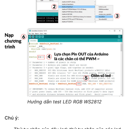
Hướng dẫn test LED RGB WS2812
Chú ý: