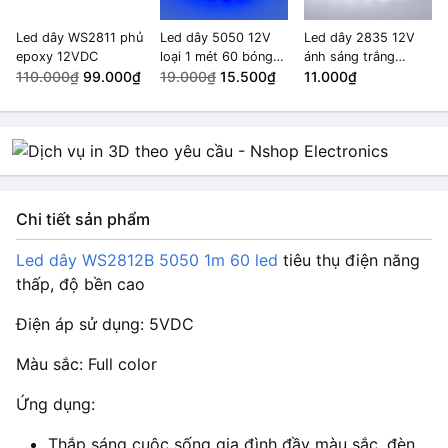
Led dây WS2811 phủ
Led dây 5050 12V
Led dây 2835 12V
epoxy 12VDC
loại 1 mét 60 bóng
ánh sáng trắng
110.000₫
99.000₫
không phủ epoxy
19.000₫
15.500₫
6000K 1 mét 60
11.000₫
màu xanh dương
bóng không phủ
epoxy
Chi tiết sản phẩm
Led dây WS2812B 5050 1m 60 led
tiêu thụ điện năng
thấp, độ bền cao
Điện áp sử dụng: 5VDC
Màu sắc: Full color
Ứng dụng:
Thắp sáng cuộc sống gia đình đầy màu sắc, đèn