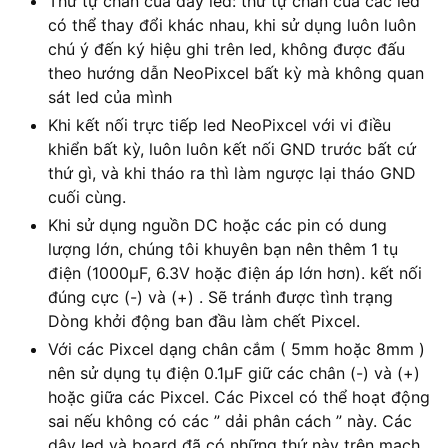
Thứ tự chân của dây led: thứ tự chân của các led
có thể thay đổi khác nhau, khi sử dụng luôn luôn
chú ý đến ký hiệu ghi trên led, không được đấu
theo hướng dẫn NeoPixcel bất kỳ mà không quan
sát led của mình
Khi kết nối trực tiếp led NeoPixcel với vi điều
khiển bất kỳ, luôn luôn kết nối GND trước bất cứ
thứ gì, và khi tháo ra thì làm ngược lại tháo GND
cuối cùng.
Khi sử dụng nguồn DC hoặc các pin có dung
lượng lớn, chúng tôi khuyên bạn nên thêm 1 tụ
điện (1000µF, 6.3V hoặc điện áp lớn hơn). kết nối
đúng cực (-) và (+) . Sẽ tránh được tình trạng
Dòng khởi động ban đầu làm chết Pixcel.
Với các Pixcel dạng chân cắm ( 5mm hoặc 8mm )
nên sử dụng tụ điện 0.1µF giữ các chân (-) và (+)
hoặc giữa các Pixcel. Các Pixcel có thể hoạt động
sai nếu không có các ” dải phân cách ” này. Các
dây led và board đã có những thứ này trên mạch