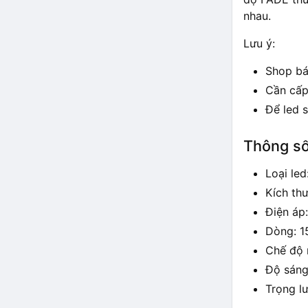
nhau.
Lưu ý:
Shop bá
Cần cấp
Để led 
Thông số
Loại led
Kích th
Điện áp:
Dòng: 1
Chế độ 
Độ sán
Trọng lư