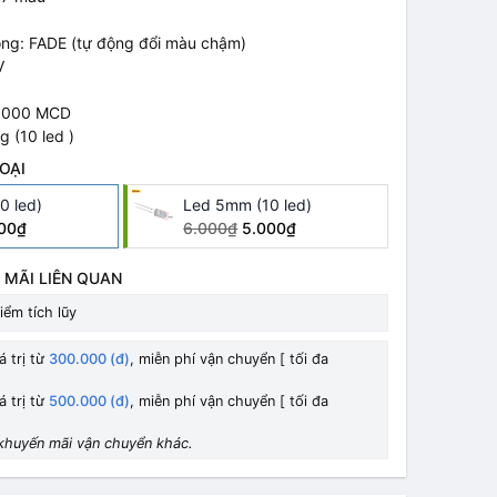
ộng: FADE (tự động đổi màu chậm)
V
 8000 MCD
g (10 led )
OẠI
0 led)
Led 5mm (10 led)
00₫
6.000₫
5.000₫
 MÃI LIÊN QUAN
iểm tích lũy
á trị từ
300.000 (đ)
, miễn phí vận chuyển [ tối đa
á trị từ
500.000 (đ)
, miễn phí vận chuyển [ tối đa
khuyến mãi vận chuyển khác.