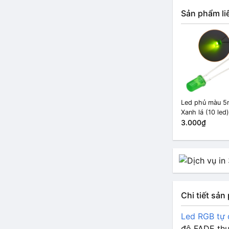
Sản phẩm li
Led phủ màu 
Xanh lá (10 led)
3.000₫
Chi tiết sả
Led RGB tự 
độ FADE th