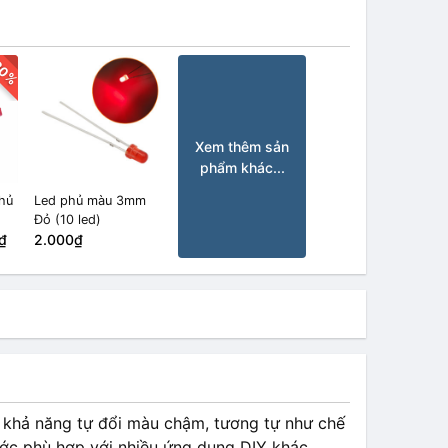
30%
Xem thêm sản
phẩm khác...
hủ
Led phủ màu 3mm
Đỏ (10 led)
₫
2.000₫
 khả năng tự đổi màu chậm, tương tự như chế
hước phù hợp với nhiều ứng dụng DIY khác