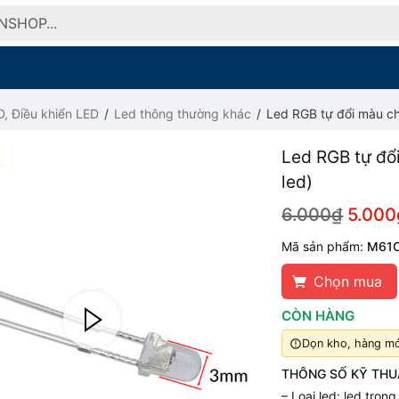
, Điều khiển LED
Led thông thường khác
Led RGB tự đổi màu c
Led RGB tự đổ
led)
6.000₫
5.000
Mã sản phẩm:
M61
Chọn mua
CÒN HÀNG
Dọn kho, hàng mới
THÔNG SỐ KỸ THU
– Loại led: led tron