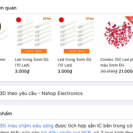
ên quan
-
5mm
Led trong 5mm Đỏ
Led trong 5mm Đỏ
Combo 100 Led p
(10 Led)
(10 Led)
màu 5mm Đỏ
3.000₫
3.000₫
30.000₫
21.000
n phẩm
đổi màu chậm siêu sáng
được tích hợp sẵn IC bên trong có
ường thấy của các
bộ điều khiển led RGB
, có 2 loại kích t