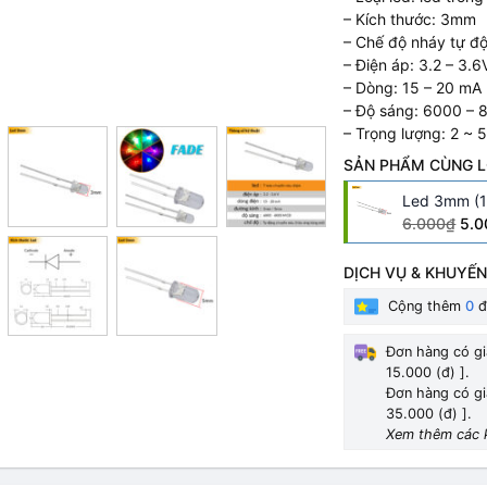
– Kích thước: 3mm
– Chế độ nháy tự đ
– Điện áp: 3.2 – 3.6
– Dòng: 15 – 20 mA
– Độ sáng: 6000 –
– Trọng lượng: 2 ~ 5
SẢN PHẨM CÙNG L
Led 3mm (1
6.000₫
5.0
DỊCH VỤ & KHUYẾN
Cộng thêm
0
đ
Đơn hàng có gi
15.000 (đ) ].
Đơn hàng có gi
35.000 (đ) ].
Xem thêm các 