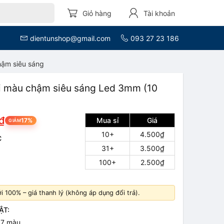
Giỏ hàng
Tài khoản
dientunshop@gmail.com
093 27 23 186
hậm siêu sáng
i màu chậm siêu sáng Led 3mm (10
₫
Mua sỉ
Giá
17%
GIẢM
10+
4.500₫
C
31+
3.500₫
100+
2.500₫
 100% – giá thanh lý (không áp dụng đổi trả).
ẬT:
g 7 màu