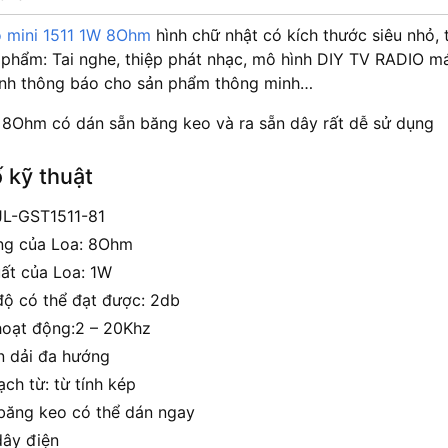
ỏ mini 1511 1W 8Ohm
hình chữ nhật có kích thước siêu nhỏ, 
 phẩm: Tai nghe, thiệp phát nhạc, mô hình DIY TV RADIO 
anh thông báo cho sản phẩm thông minh…
 8Ohm có dán sẵn băng keo và ra sẵn dây rất dễ sử dụng
 kỹ thuật
JL-GST1511-81
ng của Loa: 8Ohm
ất của Loa: 1W
ộ có thể đạt được: 2db
hoạt động:2 – 20Khz
n dải đa hướng
ch từ: từ tính kép
băng keo có thể dán ngay
dây điện