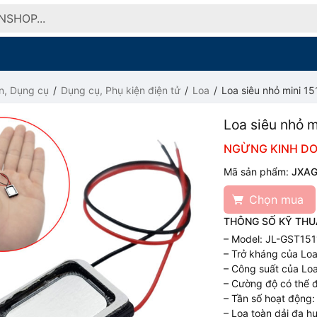
n, Dụng cụ
Dụng cụ, Phụ kiện điện tử
Loa
Loa siêu nhỏ mini 
Loa siêu nhỏ 
NGỪNG KINH D
Mã sản phẩm:
JXA
Chọn mua
THÔNG SỐ KỸ THU
– Model: JL-GST151
– Trở kháng của Lo
– Công suất của Lo
– Cường độ có thể 
– Tần số hoạt động:
– Loa toàn dải đa h