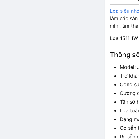
Loa siêu nh
làm các sản
mini, âm th
Loa 1511 1W
Thông số
Model: 
Trở khá
Công su
Cường đ
Tần số 
Loa toà
Dạng mạ
Có sẵn 
Ra sẵn 