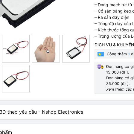
– Dạng mạch từ: từ 
– Có sẵn băng keo 
– Ra sẵn dây điện
– Tổng độ dày của 
– Kích thước tổng q
– Trọng lượng của L
DỊCH VỤ & KHUYẾN
Cộng thêm
1
đi
Đơn hàng có gi
15.000 (đ) ].
Đơn hàng có gi
35.000 (đ) ].
Xem thêm các 
n phẩm