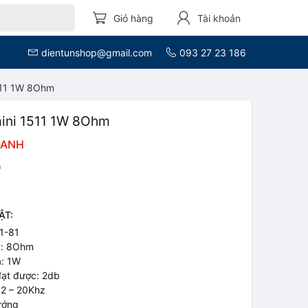
Giỏ hàng
Tài khoản
dientunshop@gmail.com
093 27 23 186
1511 1W 8Ohm
mini 1511 1W 8Ohm
OANH
G
ẬT:
1-81
a: 8Ohm
a: 1W
đạt được: 2db
 2 – 20Khz
ướng