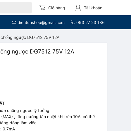
Giỏ hàng
Tài khoản
dientunshop@gmail.com
093 27 23 186
 chống ngược DG7512 75V 12A
hống ngược DG7512 75V 12A
ẬT:
ode chống ngược lý tưởng
 (MAX) , tăng cường tản nhiệt khi trên 10A, có thể
tăng dòng làm việc
h: 0.7mA