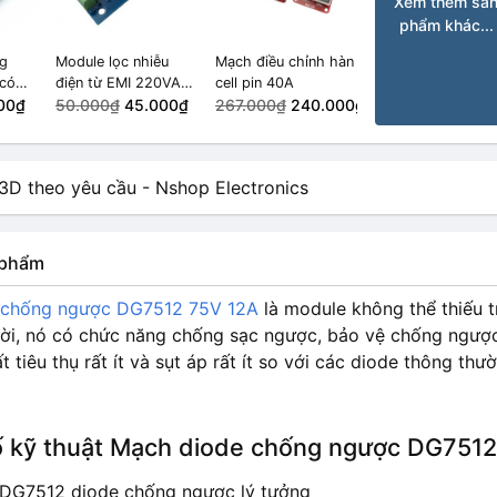
Xem thêm sả
phẩm khác...
ng
Module lọc nhiễu
Mạch điều chỉnh hàn
có
điện từ EMI 220VAC
cell pin 40A
tần
00₫
3A
50.000₫
45.000₫
267.000₫
240.000₫
ng
n phẩm
 chống ngược DG7512 75V 12A
là module không thể thiếu t
rời, nó có chức năng chống sạc ngược, bảo vệ chống ngược 
t tiêu thụ rất ít và sụt áp rất ít so với các diode thông t
 kỹ thuật Mạch diode chống ngược DG7512
DG7512 diode chống ngược lý tưởng