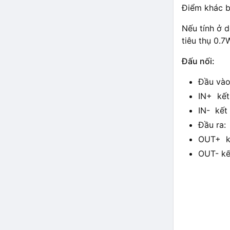
Điểm khác b
Nếu tính ở d
tiêu thụ 0.7
Đấu nối:
Đầu và
IN+ kết
IN- kết 
Đầu ra:
OUT+ kế
OUT- kế