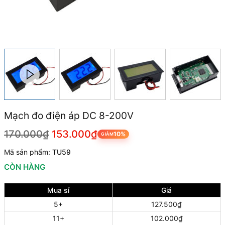
Mạch đo điện áp DC 8-200V
170.000₫
153.000₫
10%
GIẢM
Mã sản phẩm:
TU59
CÒN HÀNG
Mua sỉ
Giá
5+
127.500₫
11+
102.000₫