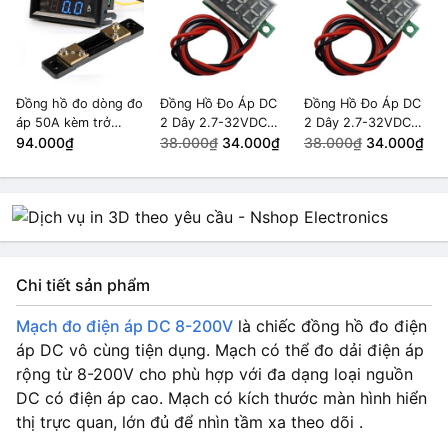
Đồng hồ đo dòng đo
Đồng Hồ Đo Áp DC
Đồng Hồ Đo Áp DC
áp 50A kèm trở
2 Dây 2.7-32VDC
2 Dây 2.7-32VDC
Shunt
94.000₫
Màu xanh lá
38.000₫
34.000₫
Màu xanh lá
38.000₫
34.000₫
Chi tiết sản phẩm
Mạch đo điện áp DC 8-200V
là chiếc đồng hồ đo điện
áp DC vô cùng tiện dụng. Mạch có thể đo dải điện áp
rộng từ 8-200V cho phù hợp với đa dạng loại nguồn
DC có điện áp cao. Mạch có kích thước màn hình hiển
thị trực quan, lớn đủ để nhìn tầm xa theo dõi .