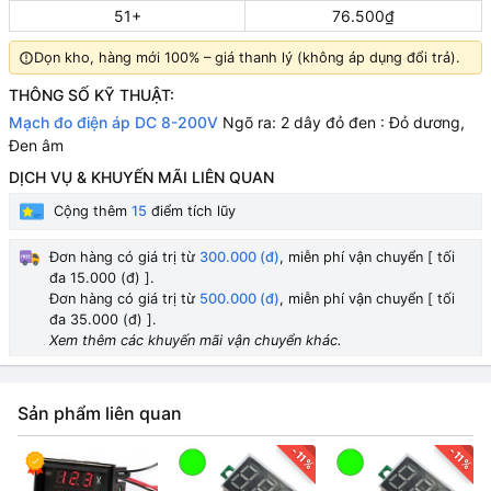
51+
76.500₫
Dọn kho, hàng mới 100% – giá thanh lý (không áp dụng đổi trả).
THÔNG SỐ KỸ THUẬT:
Mạch đo điện áp DC 8-200V
Ngõ ra: 2 dây đỏ đen : Đỏ dương,
Đen âm
DỊCH VỤ & KHUYẾN MÃI LIÊN QUAN
Cộng thêm
15
điểm tích lũy
Đơn hàng có giá trị từ
300.000 (đ)
, miễn phí vận chuyển [ tối
đa 15.000 (đ) ].
Đơn hàng có giá trị từ
500.000 (đ)
, miễn phí vận chuyển [ tối
đa 35.000 (đ) ].
Xem thêm các khuyến mãi vận chuyển khác.
Sản phẩm liên quan
-11%
-11%