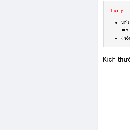
Lưu ý :
Nếu 
biến
Khôn
Kích thư