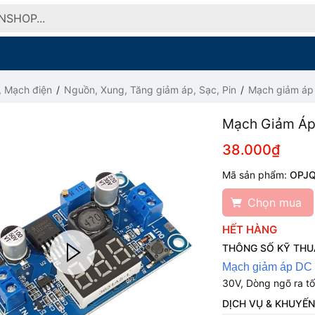
, Mạch điện
Nguồn, Xung, Tăng giảm áp, Sạc, Pin
Mạch giảm áp 
Mạch Giảm Áp
38.000₫
Mã sản phẩm:
OPJ
Chọn mua
HẾT HÀNG
THÔNG SỐ KỸ THU
Mạch giảm áp DC
30V, Dòng ngõ ra tố
DỊCH VỤ & KHUYẾN