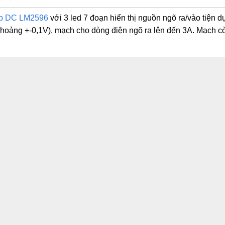
áp DC LM2596
với 3 led 7 đoạn hiển thị nguồn ngõ ra/vào tiện dụ
 khoảng +-0,1V), mạch cho dòng điện ngõ ra lên đến 3A. Mạch c