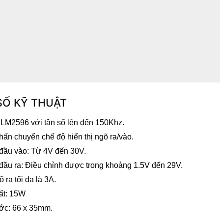
SỐ KỸ THUẬT
LM2596 với tần số lên đến 150Khz.
hấn chuyển chế độ hiển thị ngõ ra/vào.
đầu vào: Từ 4V đến 30V.
đầu ra: Điều chỉnh được trong khoảng 1.5V đến 29V.
 ra tối đa là 3A.
ất: 15W
ớc: 66 x 35mm.