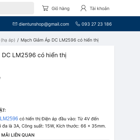
Giỏ hàng
Tài khoản
dientunshop@gmail.com
093 27 23 186
(hạ áp)
Mạch Giảm Áp DC LM2596 có hiển thị
 DC LM2596 có hiển thị
Q
ẬT:
 LM2596
có hiển thị Điện áp đầu vào: Từ 4V đến
i đa là 3A, Công suất: 15W, Kích thước: 66 x 35mm.
 MÃI LIÊN QUAN