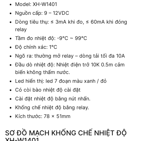
Model: XH-W1401
Nguồn cấp: 9 – 12VDC
Dòng tiêu thụ: ≤ 3mA khi đo, ≤ 60mA khi đóng
relay
Tầm đo nhiệt độ: -9°C ~ 99°C
Độ chính xác: 1°C
Ngõ ra: thường mở relay – dòng tải tối đa 10A
Đầu dò nhiệt độ: Nhiệt điện trở 10K 0.5m cảm
biến không thấm nước.
Led hiển thị: led 7 đoạn màu xanh / đỏ
Có còi bào nhiệt độ cài đặt
Cài đặt nhiệt độ bằng nút nhấn.
Khống chế nhiệt độ bằng relay.
Kích thước: 78 x 51mm
SƠ ĐỒ MẠCH KHỐNG CHẾ NHIỆT ĐỘ
XH-W1401