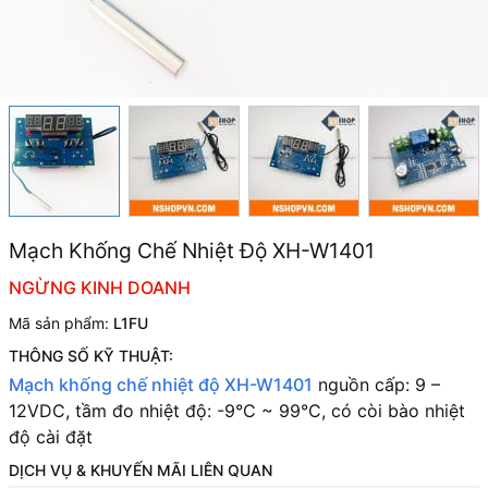
Mạch Khống Chế Nhiệt Độ XH-W1401
NGỪNG KINH DOANH
Mã sản phẩm:
L1FU
THÔNG SỐ KỸ THUẬT:
Mạch khống chế nhiệt độ XH-W1401
n
guồn cấp: 9 –
12VDC, t
ầm đo nhiệt độ: -9°C ~ 99°C, c
ó còi bào nhiệt
độ cài đặt
DỊCH VỤ & KHUYẾN MÃI LIÊN QUAN