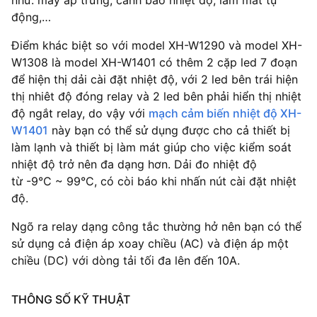
như: máy ấp trứng, cảnh báo nhiệt độ, làm mát tự
động,…
Điểm khác biệt so với model XH-W1290 và model XH-
W1308 là model XH-W1401 có thêm 2 cặp led 7 đoạn
để hiện thị dải cài đặt nhiệt độ, với 2 led bên trái hiện
thị nhiêt độ đóng relay và 2 led bên phải hiển thị nhiệt
độ ngắt relay, do vậy với
mạch cảm biến nhiệt độ XH-
W1401
này bạn có thể sử dụng được cho cả thiết bị
làm lạnh và thiết bị làm mát giúp cho việc kiểm soát
nhiệt độ trở nên đa dạng hơn. Dải đo nhiệt độ
từ -9°C ~ 99°C, có còi báo khi nhấn nút cài đặt nhiệt
độ.
Ngõ ra relay dạng công tắc thường hở nên bạn có thể
sử dụng cả điện áp xoay chiều (AC) và điện áp một
chiều (DC) với dòng tải tối đa lên đến 10A.
THÔNG SỐ KỸ THUẬT