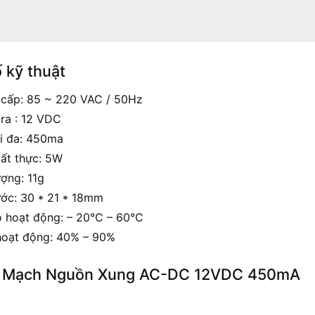
 kỹ thuật
 cấp: 85 ~ 220 VAC / 50Hz
 ra : 12 VDC
i đa: 450ma
ất thực: 5W
ượng: 11g
ước: 30 * 21 * 18mm
ộ hoạt động: – 20°C – 60°C
oạt động: 40% – 90%
h Mạch Nguồn Xung AC-DC 12VDC 450mA