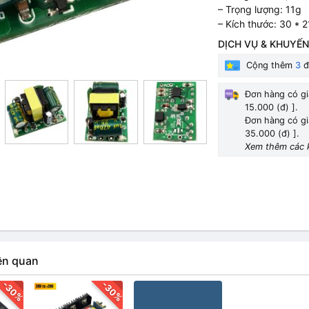
– Trọng lượng: 11g
– Kích thước: 30 * 
DỊCH VỤ & KHUYẾN
Cộng thêm
3
đ
Đơn hàng có gi
15.000 (đ) ].
Đơn hàng có gi
35.000 (đ) ].
Xem thêm các 
ên quan
-30%
-30%