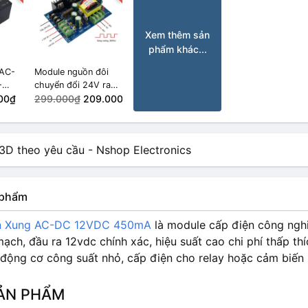
Xem thêm sản
phẩm khác...
 AC-
Module nguồn đôi
-
chuyển đổi 24V ra
W
00₫
±24V
299.000₫
209.000₫
n phẩm
n Xung AC-DC 12VDC 450mA
là module cấp điện công nghi
ạch, đầu ra 12vdc chính xác, hiệu suất cao chi phí thấp t
 động cơ công suất nhỏ, cấp điện cho relay hoặc cảm biế
ẢN PHẨM