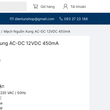
Giỏ hàng
Tài khoản
dientunshop@gmail.com
093 27 23 186
Mạch Nguồn Xung AC-DC 12VDC 450mA
Xung AC-DC 12VDC 450mA
F
ẬT:
~ 220 VAC / 50Hz
C
ma
5W