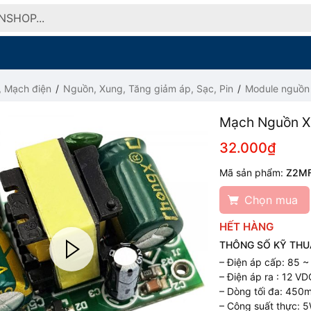
, Mạch điện
Nguồn, Xung, Tăng giảm áp, Sạc, Pin
Module nguồn
Mạch Nguồn 
32.000₫
Mã sản phẩm:
Z2M
Chọn mua
HẾT HÀNG
THÔNG SỐ KỸ THU
– Điện áp cấp: 85 
– Điện áp ra : 12 VD
– Dòng tối đa: 450
– Công suất thực: 