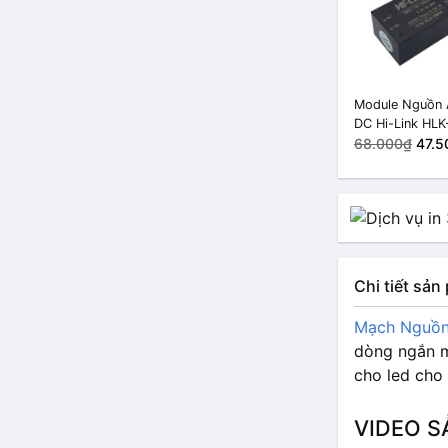
Module Nguồn
DC Hi-Link HLK
PM09 9VDC 3
68.000₫
47.5
Chi tiết sả
Mạch Nguồ
dòng ngắn m
cho led cho
VIDEO S