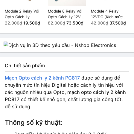
Module 2 Relay Với
Module 8 Relay Với
Module 4 Relay
Opto Cách Ly
Opto Cách Ly 12VDC
12VDC (Kích mức
(5VDC)
22.000₫
19.500₫
10A
82.000₫
73.500₫
thấp)
42.000₫
37.500₫
Chi tiết sản phẩm
Mạch Opto cách ly 2 kênh PC817
được sử dụng để
chuyển mức tín hiệu Digital hoặc cách ly tín hiệu với
các nguồn nhiễu qua Opto,
mạch opto cách ly 2 kênh
PC817
có thiết kế nhỏ gọn, chất lượng gia công tốt,
dễ sử dụng.
Thông số kỹ thuật: