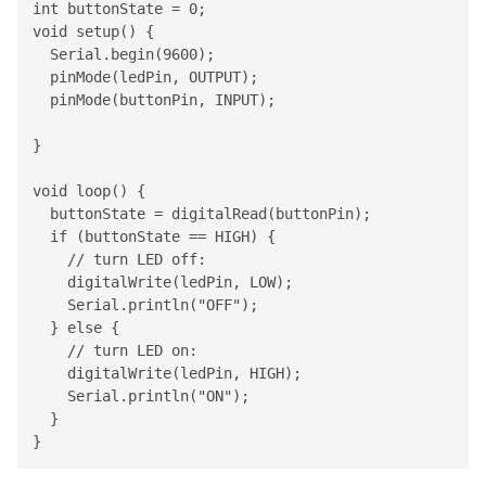
int buttonState = 0;

void setup() {

  Serial.begin(9600); 

  pinMode(ledPin, OUTPUT);

  pinMode(buttonPin, INPUT);

}

void loop() {

  buttonState = digitalRead(buttonPin);

  if (buttonState == HIGH) {

    // turn LED off:

    digitalWrite(ledPin, LOW);

    Serial.println("OFF");

  } else {

    // turn LED on:

    digitalWrite(ledPin, HIGH);

    Serial.println("ON");

  }

}