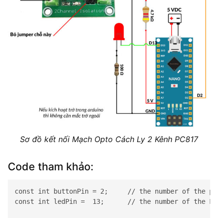
Sơ đồ kết nối Mạch Opto Cách Ly 2 Kênh PC817
Code tham khảo:
const int buttonPin = 2;     // the number of the pus
const int ledPin =  13;      // the number of the LED