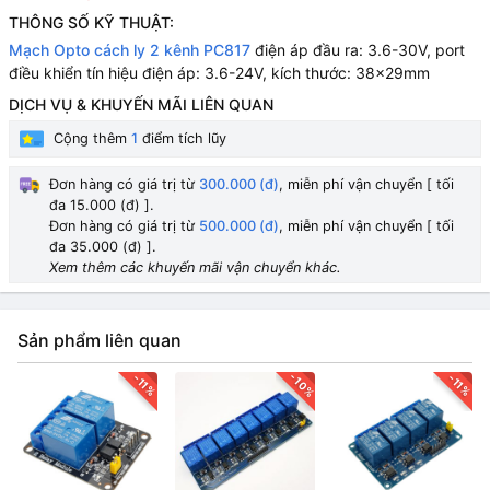
THÔNG SỐ KỸ THUẬT:
Mạch Opto cách ly 2 kênh PC817
điện áp đầu ra: 3.6-30V, port
điều khiển tín hiệu điện áp: 3.6-24V, kích thước: 38x29mm
DỊCH VỤ & KHUYẾN MÃI LIÊN QUAN
Cộng thêm
1
điểm tích lũy
Đơn hàng có giá trị từ
300.000 (đ)
, miễn phí vận chuyển [ tối
đa 15.000 (đ) ].
Đơn hàng có giá trị từ
500.000 (đ)
, miễn phí vận chuyển [ tối
đa 35.000 (đ) ].
Xem thêm các khuyến mãi vận chuyển khác.
Sản phẩm liên quan
-10%
-11%
-11%