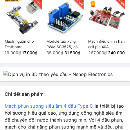
-10%
-10%
-11%
Mạch nguồn cho
Module tạo xung
Mạch điều chỉnh hàn
Testboard
PWM SG3525, có
cell pin 40A
Breadboard MB-102
19.000₫
17.000₫
thể điều chỉnh tần
35.000₫
31.500₫
267.000₫
240.000₫
830 ngõ ra 3.3V /
số, độ rộng xung
5V Đầu vào Mini USB
Chi tiết sản phẩm
Mạch phun sương siêu âm 4 đầu Type C
là thiết bị tạo
hơi sương hiệu quả cao, ứng dụng công nghệ siêu âm
để chuyển đổi nước thành sương mịn. Với 4 đầu phun,
mạch cho khả năng phun sương mạnh mẽ và đều, phù