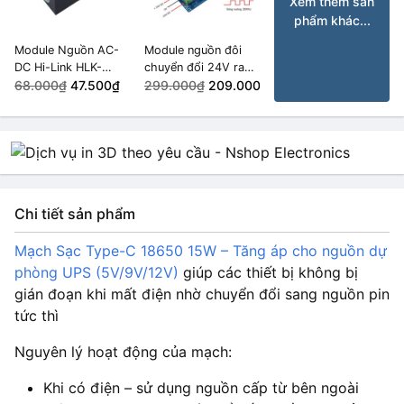
Xem thêm sản
phẩm khác...
Module Nguồn AC-
Module nguồn đôi
DC Hi-Link HLK-
chuyển đổi 24V ra
PM09 9VDC 3W
68.000₫
47.500₫
±24V
299.000₫
209.000₫
Chi tiết sản phẩm
Mạch Sạc Type-C 18650 15W – Tăng áp cho nguồn dự
phòng UPS (5V/9V/12V)
giúp các thiết bị không bị
gián đoạn khi mất điện nhờ chuyển đổi sang nguồn pin
tức thì
Nguyên lý hoạt động của mạch:
Khi có điện – sử dụng nguồn cấp từ bên ngoài