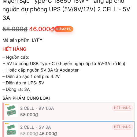
Mạch Sạc Type-C 18650 15W - Tăng áp cho
nguồn dự phòng UPS (5V/9V/12V) 2 CELL - 5V
3A
58.000₫
46.000₫
21%
GIẢM
Mã sản phẩm:
LYFY
HẾT HÀNG
– Nguồn cấp:
+ 5V từ cổng USB Type-C (khuyến nghị cấp từ 5V-3A trở lên)
+ Hoặc cấp nguồn 5V 3A từ Apdapter
– Điện áp sạc 1 cell pin: 4.2V
– Điện áp ra UPS: 5V
– Dòng ra: 3A
SẢN PHẨM CÙNG LOẠI
2 CELL - 9V 1.6A
HẾT HÀNG
58.000₫
2 CELL - 5V 3A
HẾT HÀNG
58.000₫
46.000₫