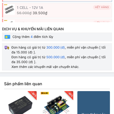
1 CELL - 12V 1A
HẾT HÀNG
56.000₫
39.500₫
1 CELL - 9V 1A
HẾT HÀNG
56.000₫
DỊCH VỤ & KHUYẾN MÃI LIÊN QUAN
Cộng thêm
4
điểm tích lũy
1 CELL - 5V 1A
HẾT HÀNG
56.000₫
50.000₫
Đơn hàng có giá trị từ
300.000 (đ)
, miễn phí vận chuyển [ tối
đa 15.000 (đ) ].
2 CELL - 12V 1.2A
HẾT HÀNG
Đơn hàng có giá trị từ
500.000 (đ)
, miễn phí vận chuyển [ tối
58.000₫
đa 35.000 (đ) ].
Xem thêm các khuyến mãi vận chuyển khác.
Sản phẩm liên quan
-30%
-30%