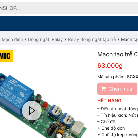
, Mạch điện
Đóng ngắt, Relay
Relay đóng ngắt tạo trễ
Mạch tạo
Mạch tạo trễ 
63.000₫
Mã sản phẩm:
SCX
Chọn mua
HẾT HÀNG
– Điện áp hoạt độn
– Tín hiệu kích: Nút
– Chế độ
+ Chế độ đơn
+ Chế độ kép ( vòng