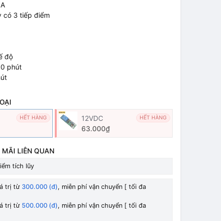
0A
y có 3 tiếp điểm
hế độ
60 phút
hút
OẠI
12VDC
HẾT HÀNG
HẾT HÀNG
63.000₫
 MÃI LIÊN QUAN
iểm tích lũy
á trị từ
300.000 (đ)
, miễn phí vận chuyển [ tối đa
á trị từ
500.000 (đ)
, miễn phí vận chuyển [ tối đa