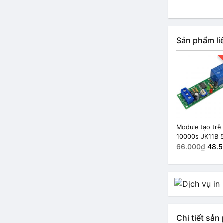
Sản phẩm li
Module tạo trễ
10000s JK11B
66.000₫
48.
Chi tiết sả