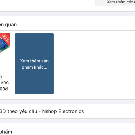
Xem thêm các 
ên quan
-27%
Xem thêm sản
phẩm khác...
 0-
 5VDC
500₫
n phẩm