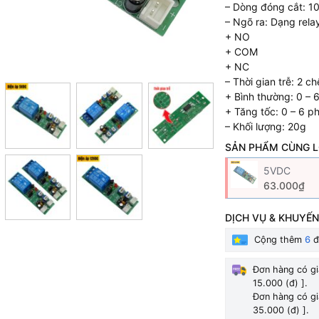
– Dòng đóng cắt: 1
– Ngõ ra: Dạng rela
+ NO
+ COM
+ NC
– Thời gian trễ: 2 c
+ Bình thường: 0 – 
+ Tăng tốc: 0 – 6 p
– Khối lượng: 20g
SẢN PHẨM CÙNG L
5VDC
63.000₫
DỊCH VỤ & KHUYẾN
Cộng thêm
6
đ
Đơn hàng có gi
15.000 (đ) ].
Đơn hàng có gi
35.000 (đ) ].