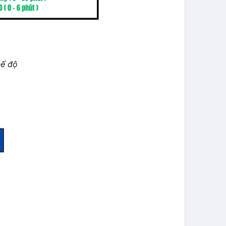
hế độ