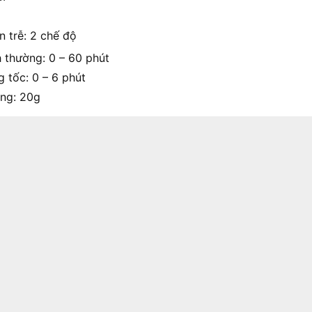
n trễ: 2 chế độ
h thường: 0 – 60 phút
g tốc: 0 – 6 phút
ợng: 20g