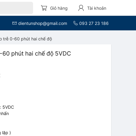
Giỏ hàng
Tài khoản
dientunshop@gmail.com
093 27 23 186
 trễ 0-60 phút hai chế độ
0-60 phút hai chế độ 5VDC
X
g: 5VDC
 nhấn
 lặp )