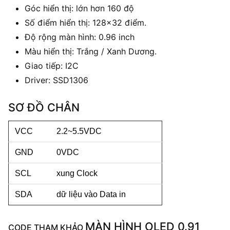
Góc hiển thị: lớn hơn 160 độ
Số điểm hiển thị: 128×32 điểm.
Độ rộng màn hình: 0.96 inch
Màu hiển thị: Trắng / Xanh Dương.
Giao tiếp: I2C
Driver: SSD1306
SƠ ĐỒ CHÂN
VCC
2.2~5.5VDC
GND
0VDC
SCL
xung Clock
SDA
dữ liệu vào Data in
MÀN HÌNH OLED 0.91
C
ODE THAM KHẢO