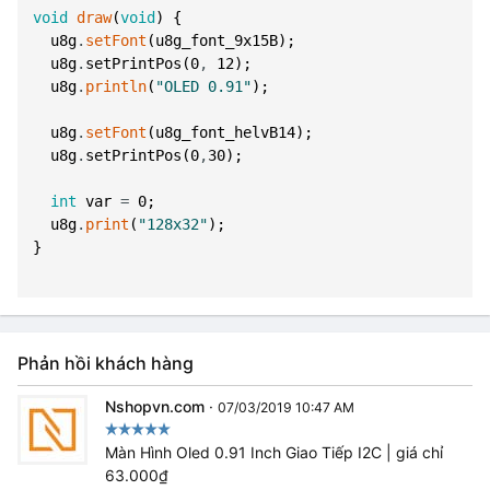
void
draw
(
void
)
{
u8g
.
setFont
(
u8g_font_9x15B
)
;
u8g
.
setPrintPos
(
0
,
12
)
;
u8g
.
println
(
"OLED 0.91"
)
;
u8g
.
setFont
(
u8g_font_helvB14
)
;
u8g
.
setPrintPos
(
0
,
30
)
;
int
var
=
0
;
u8g
.
print
(
"128x32"
)
;
}
Phản hồi khách hàng
Nshopvn.com
·
07/03/2019 10:47 AM
Màn Hình Oled 0.91 Inch Giao Tiếp I2C | giá chỉ
63.000₫