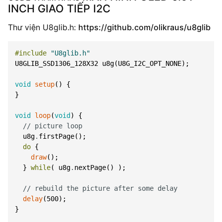
INCH GIAO TIẾP I2C
Thư viện U8glib.h:
https://github.com/olikraus/u8glib
#include
"U8glib.h"
U8GLIB_SSD1306_128X32
u8g
(
U8G_I2C_OPT_NONE
)
;
void
setup
(
)
{
}
void
loop
(
void
)
{
// picture loop
u8g
.
firstPage
(
)
;
do
{
draw
(
)
;
}
while
(
u8g
.
nextPage
(
)
)
;
// rebuild the picture after some delay
delay
(
500
)
;
}