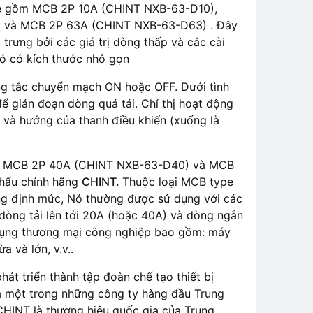
g lẻ gồm MCB 2P 10A (CHINT NXB-63-D10),
 và MCB 2P 63A (CHINT NXB-63-D63) . Đây
 trưng bởi các giá trị dòng thấp và các cài
ó có kích thước nhỏ gọn
ng tắc chuyển mạch ON hoặc OFF. Dưới tình
ể gián đoạn dòng quá tải. Chỉ thị hoạt động
 và hướng của thanh điều khiển (xuống là
, MCB 2P 40A (CHINT NXB-63-D40) và MCB
khẩu chính hãng
CHINT.
Thuộc loại MCB type
dòng định mức, Nó thường được sử dụng với các
dòng tải lên tới 20A (hoặc 40A) và dòng ngắn
 dụng thương mại công nghiệp bao gồm: máy
 và lớn, v.v..
hát triển thành tập đoàn chế tạo thiết bị
là một trong những công ty hàng đầu Trung
 CHINT là thương hiệu quốc gia của Trung