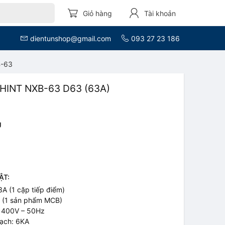
Giỏ hàng
Tài khoản
dientunshop@gmail.com
093 27 23 186
B-63
HINT NXB-63 D63 (63A)
J
ẬT:
A (1 cặp tiếp điểm)
g (1 sản phẩm MCB)
: 400V – 50Hz
ạch: 6KA