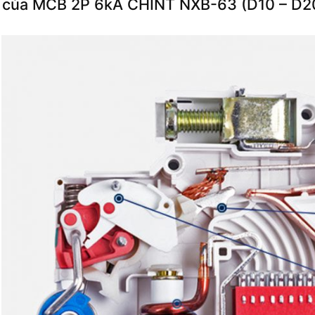
 của MCB 2P 6kA CHINT NXB-63 (D10 – D2