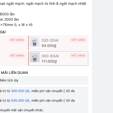
hoạt ngắt mạch: ngắt mạch từ tính & ngắt mạch nhiệt
 8000 lần
Hơn 2000 lần
6x76mm (L x W x H)
OẠI
D20 (20A)
HẾT HÀNG
HẾT HÀNG
94.000₫
D63 (63A)
HẾT HÀNG
HẾT HÀNG
111.000₫
 MÃI LIÊN QUAN
iểm tích lũy
á trị từ
300.000 (đ)
, miễn phí vận chuyển [ tối đa
á trị từ
500.000 (đ)
, miễn phí vận chuyển [ tối đa
khuyến mãi vận chuyển khác.