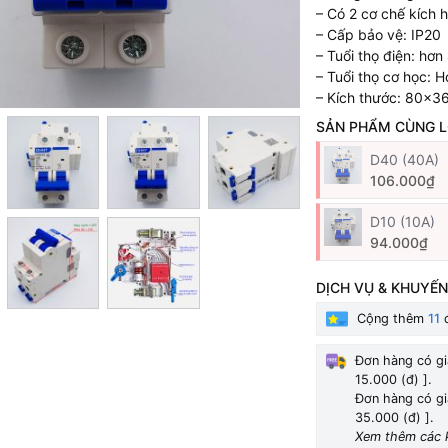
– Có 2 cơ chế kích 
– Cấp bảo vệ: IP20
– Tuổi thọ điện: hơn
– Tuổi thọ cơ học: 
– Kích thước: 80x3
SẢN PHẨM CÙNG L
D40 (40A)
106.000₫
D10 (10A)
94.000₫
DỊCH VỤ & KHUYẾN
Cộng thêm
11
đ
Đơn hàng có gi
15.000 (đ) ].
Đơn hàng có gi
35.000 (đ) ].
Xem thêm các 