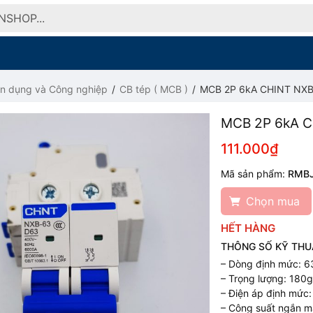
ân dụng và Công nghiệp
CB tép ( MCB )
MCB 2P 6kA CHINT NX
MCB 2P 6kA C
111.000₫
Mã sản phẩm:
RMB
Chọn mua
HẾT HÀNG
THÔNG SỐ KỸ THU
– Dòng định mức: 63
– Trọng lượng: 180
– Điện áp định mức
– Công suất ngắn m