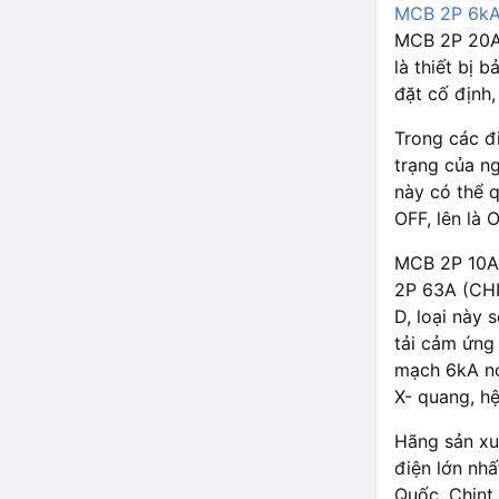
MCB 2P 6kA
MCB 2P 20A
là thiết bị 
đặt cố định
Trong các đ
trạng của n
này có thể 
OFF, lên là 
MCB 2P 10A
2P 63A (CHI
D, loại này 
tải cảm ứng
mạch 6kA nó
X- quang, hệ
Hãng sản x
điện lớn nh
Quốc, Chint 