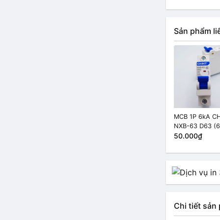
Sản phẩm li
MCB 1P 6kA C
NXB-63 D63 (
50.000₫
Chi tiết sả