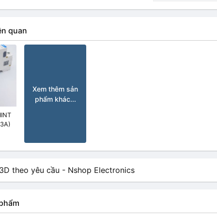
ên quan
Xem thêm sản
phẩm khác...
HINT
63A)
n phẩm