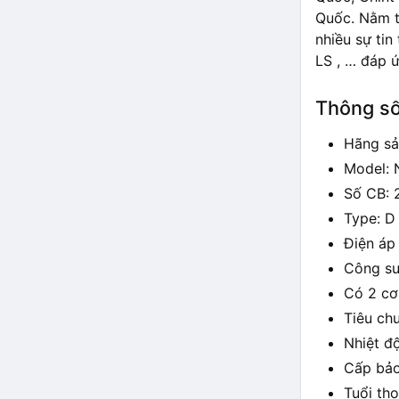
Quốc. Nằm tr
nhiều sự tin
LS , … đáp ứ
Thông số
Hãng sả
Model: 
Số CB: 
Type: D
Điện áp
Công su
Có 2 cơ
Tiêu ch
Nhiệt đ
Cấp bảo
Tuổi thọ