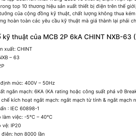
ong top 10 thương hiệu sản xuất thiết bị điện trên thế giớ
 tưởng của cộng đồng kỹ thuật, chất lượng không thua kém 
ng hoàn toàn các yêu cầu kỹ thuật mà giá thành lại phải c
 kỹ thuật của MCB 2P 6kA CHINT NXB-63 (
n xuất: CHINT
NXB – 63
2P
 định mức: 400V – 50Hz
ất ngắn mạch: 6KA (KA rating hoặc công suất phá vỡ Break
 chế kích hoạt ngắt mạch: ngắt mạch từ tính & ngắt mạch n
uẩn : IEC 60898-1
ộ làm việc: -5°C – 40°C
 vệ: IP20
 điện: hơn 8000 lần