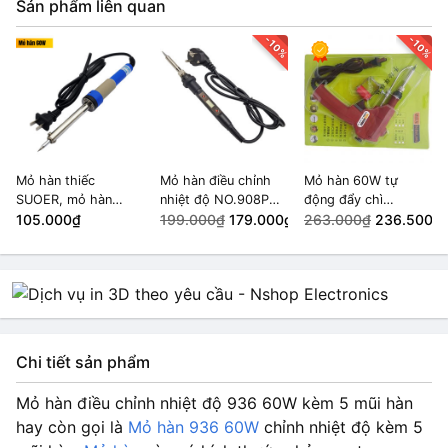
Sản phẩm liên quan
-10%
-10%
Mỏ hàn thiếc
Mỏ hàn điều chỉnh
Mỏ hàn 60W tự
SUOER, mỏ hàn
nhiệt độ NO.908P
động đẩy chì
nung loại tốt 60W
105.000₫
80W màn hình LCD
199.000₫
179.000₫
900M/936 220VAC
263.000₫
236.500₫
(SE-960)
Chi tiết sản phẩm
Mỏ hàn điều chỉnh nhiệt độ 936 60W kèm 5 mũi hàn
hay còn gọi là
Mỏ hàn 936 60W
chỉnh nhiệt độ kèm 5