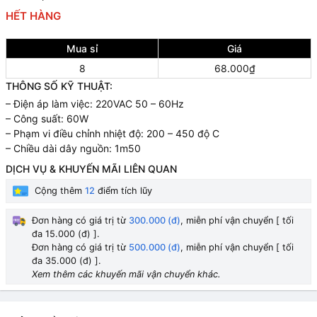
HẾT HÀNG
Mua sỉ
Giá
8
68.000₫
THÔNG SỐ KỸ THUẬT:
– Điện áp làm việc: 220VAC 50 – 60Hz
– Công suất: 60W
– Phạm vi điều chỉnh nhiệt độ: 200 – 450 độ C
– Chiều dài dây nguồn: 1m50
DỊCH VỤ & KHUYẾN MÃI LIÊN QUAN
Cộng thêm
12
điểm tích lũy
Đơn hàng có giá trị từ
300.000 (đ)
, miễn phí vận chuyển [ tối
đa 15.000 (đ) ].
Đơn hàng có giá trị từ
500.000 (đ)
, miễn phí vận chuyển [ tối
đa 35.000 (đ) ].
Xem thêm các khuyến mãi vận chuyển khác.