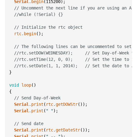
Serial
.
begin
(
115200
)
;
// Uncomment the next line if you are using an Ard
//while (!Serial) {}
// Initialize the rtc object
rtc
.
begin
(
)
;
// The following lines can be uncommented to set t
//rtc.setDOW(WEDNESDAY);     // Set Day-of-Week to
//rtc.setTime(12, 0, 0);     // Set the time to 12
//rtc.setDate(1, 1, 2014);   // Set the date to Ja
}
void
loop
(
)
{
// Send Day-of-Week
Serial
.
print
(
rtc
.
getDOWStr
(
)
)
;
Serial
.
print
(
" "
)
;
// Send date
Serial
.
print
(
rtc
.
getDateStr
(
)
)
;
Serial
.
print
(
" -- "
)
;