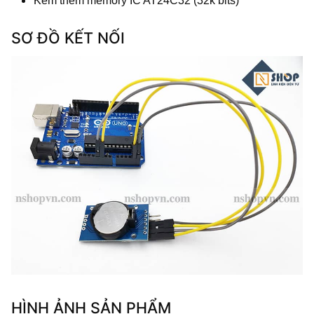
Kèm thêm memory IC AT24C32 (32k bits)
SƠ ĐỒ KẾT NỐI
HÌNH ẢNH SẢN PHẨM