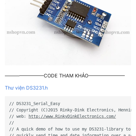
————————CODE THAM KHẢO———————–
Thư viện DS3231.h
// DS3231_Serial_Easy
// Copyright (C)2015 Rinky-Dink Electronics, Henning
// web: 
http://www.RinkyDinkElectronics.com/
//
// A quick demo of how to use my DS3231-library to 
// quickly send time and date information over a ser