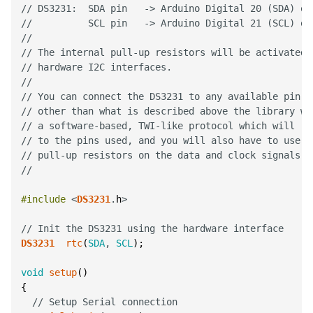
// DS3231:  SDA pin   -> Arduino Digital 20 (SDA) or
//          SCL pin   -> Arduino Digital 21 (SCL) or
//
// The internal pull-up resistors will be activated 
// hardware I2C interfaces.
//
// You can connect the DS3231 to any available pin b
// other than what is described above the library wi
// a software-based, TWI-like protocol which will re
// to the pins used, and you will also have to use a
// pull-up resistors on the data and clock signals.
//
#include
<
DS3231
.
h
>
// Init the DS3231 using the hardware interface
DS3231
rtc
(
SDA
,
SCL
)
;
void
setup
(
)
{
// Setup Serial connection