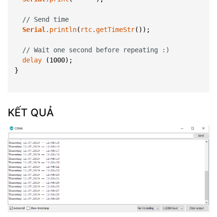
// Send time
Serial
.
println
(
rtc
.
getTimeStr
(
)
)
;
// Wait one second before repeating :)
delay
(
1000
)
;
}
KẾT QUẢ