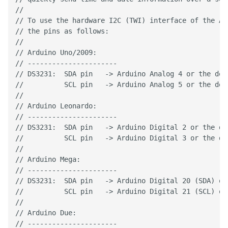
//
// To use the hardware I2C (TWI) interface of the Ar
// the pins as follows:
//
// Arduino Uno/2009:
// ----------------------
// DS3231:  SDA pin   -> Arduino Analog 4 or the ded
//          SCL pin   -> Arduino Analog 5 or the ded
//
// Arduino Leonardo:
// ----------------------
// DS3231:  SDA pin   -> Arduino Digital 2 or the de
//          SCL pin   -> Arduino Digital 3 or the de
//
// Arduino Mega:
// ----------------------
// DS3231:  SDA pin   -> Arduino Digital 20 (SDA) or
//          SCL pin   -> Arduino Digital 21 (SCL) or
//
// Arduino Due:
// ----------------------