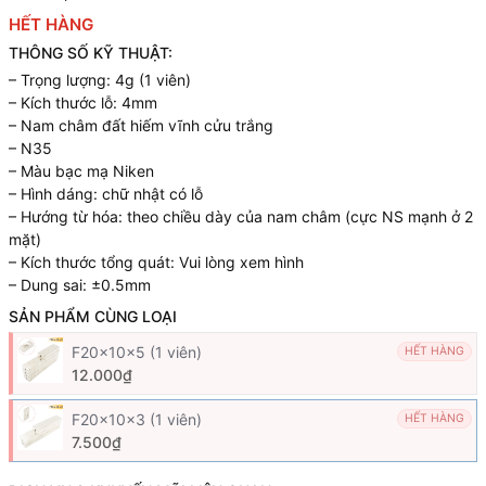
HẾT HÀNG
THÔNG SỐ KỸ THUẬT:
– Trọng lượng: 4g (1 viên)
– Kích thước lỗ: 4mm
– Nam châm đất hiếm vĩnh cửu trắng
– N35
– Màu bạc mạ Niken
– Hình dáng: chữ nhật có lỗ
– Hướng từ hóa: theo chiều dày của nam châm (cực NS mạnh ở 2
mặt)
– Kích thước tổng quát: Vui lòng xem hình
– Dung sai: ±0.5mm
SẢN PHẨM CÙNG LOẠI
F20x10x5 (1 viên)
HẾT HÀNG
12.000₫
F20x10x3 (1 viên)
HẾT HÀNG
7.500₫