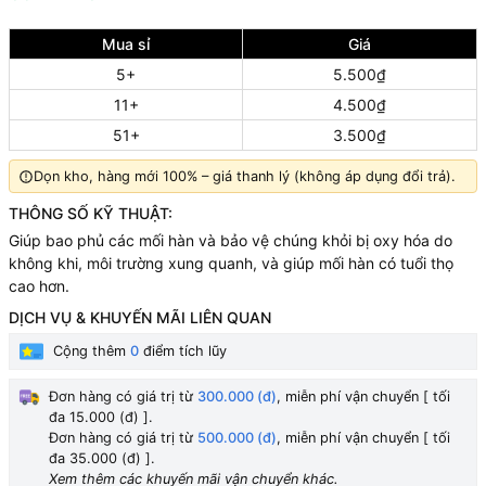
Mua sỉ
Giá
5+
5.500₫
11+
4.500₫
51+
3.500₫
Dọn kho, hàng mới 100% – giá thanh lý (không áp dụng đổi trả).
THÔNG SỐ KỸ THUẬT:
Giúp bao phủ các mối hàn và bảo vệ chúng khỏi bị oxy hóa do
không khi, môi trường xung quanh, và giúp mối hàn có tuổi thọ
cao hơn.
DỊCH VỤ & KHUYẾN MÃI LIÊN QUAN
Cộng thêm
0
điểm tích lũy
Đơn hàng có giá trị từ
300.000 (đ)
, miễn phí vận chuyển [ tối
đa 15.000 (đ) ].
Đơn hàng có giá trị từ
500.000 (đ)
, miễn phí vận chuyển [ tối
đa 35.000 (đ) ].
Xem thêm các khuyến mãi vận chuyển khác.