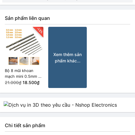
Sản phẩm liên quan
-12%
Xem thêm sản
phẩm khác...
Bộ 8 mũi khoan
mạch mini 0.5mm ~
3mm
21.000₫
18.500₫
Chi tiết sản phẩm