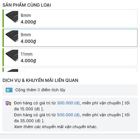
SẢN PHẨM CÙNG LOẠI
8mm
4.000₫
9mm
4.000₫
11mm
4.000₫
20mm
10.000₫
7.500₫
DỊCH VỤ & KHUYẾN MÃI LIÊN QUAN
Cộng thêm
0
điểm tích lũy
1mm
HẾT HÀNG
1.000₫
Đơn hàng có giá trị từ
300.000 (đ)
, miễn phí vận chuyển [ tối
đa 15.000 (đ) ].
2mm
HẾT HÀNG
Đơn hàng có giá trị từ
500.000 (đ)
, miễn phí vận chuyển [ tối
2.000₫
đa 35.000 (đ) ].
Xem thêm các khuyến mãi vận chuyển khác.
3mm
HẾT HÀNG
2.000₫