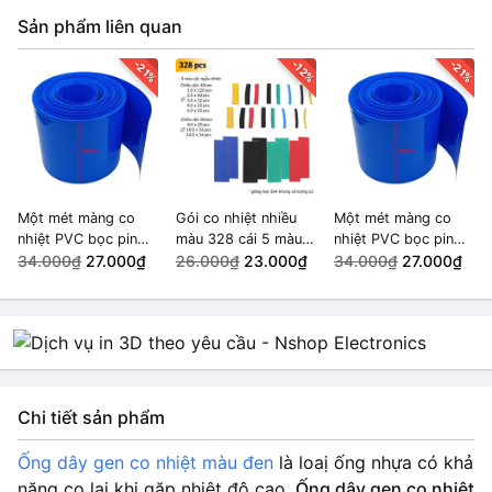
Sản phẩm liên quan
4mm
HẾT HÀNG
2.000₫
-21%
-12%
-21%
5mm
HẾT HÀNG
3.000₫
6mm
HẾT HÀNG
4.000₫
Một mét màng co
Gói co nhiệt nhiều
Một mét màng co
nhiệt PVC bọc pin
màu 328 cái 5 màu
nhiệt PVC bọc pin
7mm
HẾT HÀNG
cell 110-350mm rộng
34.000₫
27.000₫
ngẫu nhiên
26.000₫
23.000₫
cell 110-350mm rộng
34.000₫
27.000₫
4.000₫
280mm
280mm
10mm
HẾT HÀNG
4.000₫
12mm
HẾT HÀNG
5.000₫
Chi tiết sản phẩm
14mm
HẾT HÀNG
Ống dây gen co nhiệt màu đen
là loaị ống nhựa có khả
7.000₫
5.500₫
năng co lại khi gặp nhiệt độ cao,
Ống dây gen co nhiệt