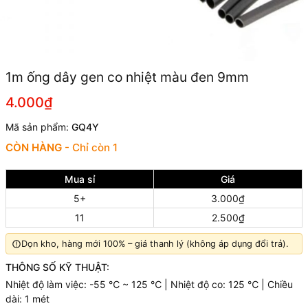
1m ống dây gen co nhiệt màu đen 9mm
4.000₫
Mã sản phẩm:
GQ4Y
CÒN HÀNG
- Chỉ còn 1
Mua sỉ
Giá
5+
3.000₫
11
2.500₫
Dọn kho, hàng mới 100% – giá thanh lý (không áp dụng đổi trả).
THÔNG SỐ KỸ THUẬT:
Nhiệt độ làm việc: -55 ℃ ~ 125 ℃ | Nhiệt độ co: 125 ℃ | Chiều
dài: 1 mét