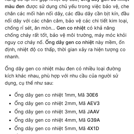
màu đen
được sử dụng chủ yếu trong việc bảo vệ, che
16mm
HẾT HÀNG
7.000₫
chắn các mối hàn nối dây, các đầu dây cần bịt kín, đầu
nối dây với các chân cắm, bảo vệ các chi tiết kim loại,
18mm
HẾT HÀNG
chống rỉ sét, ăn mòn…
Gen co nhiệt
có khả năng
9.000₫
9.000₫
chống cháy rất tốt, bảo vệ môi trường, máy móc khỏi
nguy cơ cháy nổ.
Ống dây gen co nhiệt
này mềm, ổn
định, nhiệt độ co thấp, thời gian xảy ra hiện tượng co
nhanh.
Ống dây gen co nhiệt màu đen có nhiều loại đường
kích khác nhau, phù hợp với nhu cầu của người sử
dụng, cụ thể như sau:
Ống dây gen co nhiệt 1mm, Mã
30E6
Ống dây gen co nhiệt 2mm, Mã
AEV3
Ống dây gen co nhiệt 3mm, Mã
JAAV
Ống dây gen co nhiệt 4mm, Mã
G39A
Ống dây gen co nhiệt 5mm, Mã
4X1D