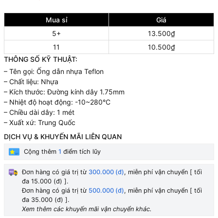
Mua sỉ
Giá
5+
13.500₫
11
10.500₫
THÔNG SỐ KỸ THUẬT:
– Tên gọi: Ống dẫn nhựa Teflon
– Chất liệu: Nhựa
– Kích thước: Đường kính dây 1.75mm
– Nhiệt độ hoạt động: -10~280°C
– Chiều dài dây: 1 mét
– Xuất xứ: Trung Quốc
DỊCH VỤ & KHUYẾN MÃI LIÊN QUAN
Cộng thêm
1
điểm tích lũy
Đơn hàng có giá trị từ
300.000 (đ)
, miễn phí vận chuyển [ tối
đa 15.000 (đ) ].
Đơn hàng có giá trị từ
500.000 (đ)
, miễn phí vận chuyển [ tối
đa 35.000 (đ) ].
Xem thêm các khuyến mãi vận chuyển khác.