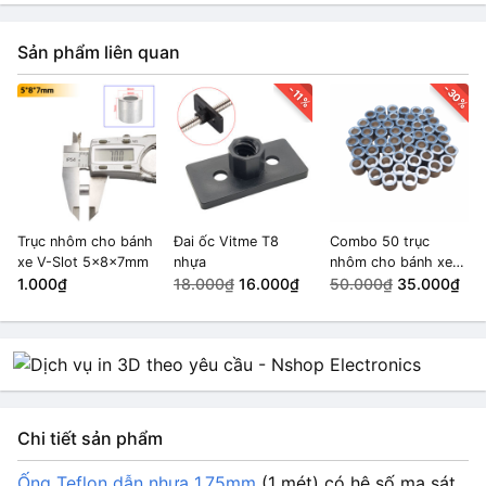
Sản phẩm liên quan
-30%
-11%
Trục nhôm cho bánh
Đai ốc Vitme T8
Combo 50 trục
xe V-Slot 5x8x7mm
nhựa
nhôm cho bánh xe
1.000₫
18.000₫
16.000₫
V-Slot 5x8x7mm
50.000₫
35.000₫
Chi tiết sản phẩm
Ống Teflon dẫn nhựa 1.75mm
(1 mét) có hệ số ma sát