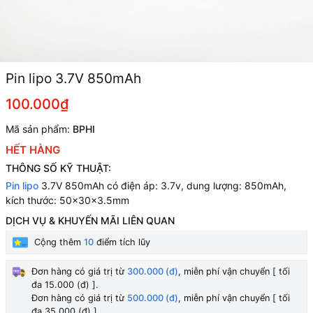
Pin lipo 3.7V 850mAh
100.000₫
Mã sản phẩm:
BPHI
HẾT HÀNG
THÔNG SỐ KỸ THUẬT:
Pin lipo
3.7V 850mAh có điện áp: 3.7v, dung lượng: 850mAh,
kích thước: 50x30x3.5mm
DỊCH VỤ & KHUYẾN MÃI LIÊN QUAN
Cộng thêm
10
điểm tích lũy
Đơn hàng có giá trị từ
300.000 (đ)
, miễn phí vận chuyển [ tối
đa 15.000 (đ) ].
Đơn hàng có giá trị từ
500.000 (đ)
, miễn phí vận chuyển [ tối
đa 35.000 (đ) ].