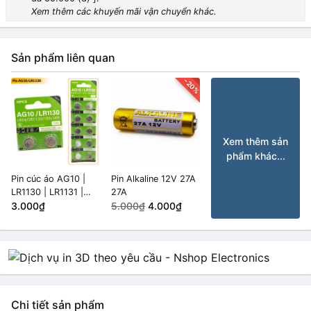
Xem thêm các khuyến mãi vận chuyển khác.
Sản phẩm liên quan
-20%
Xem thêm sản
phẩm khác...
Pin cúc áo AG10 |
Pin Alkaline 12V 27A
LR1130 | LR1131 |
27A
LR54 | 389 điện áp
3.000₫
5.000₫
4.000₫
1.5V (combo 2 pin)
Chi tiết sản phẩm