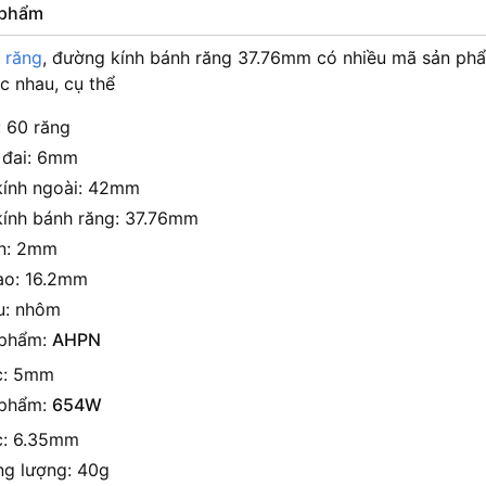
n phẩm
 răng
, đường kính bánh răng 37.76mm có nhiều mã sản phẩm
ác nhau, cụ thể
: 60 răng
 đai: 6mm
ính ngoài: 42mm
ính bánh răng: 37.76mm
n: 2mm
ao: 16.2mm
ệu: nhôm
 phẩm:
AHPN
c: 5mm
 phẩm:
654W
c: 6.35mm
ng lượng: 40g