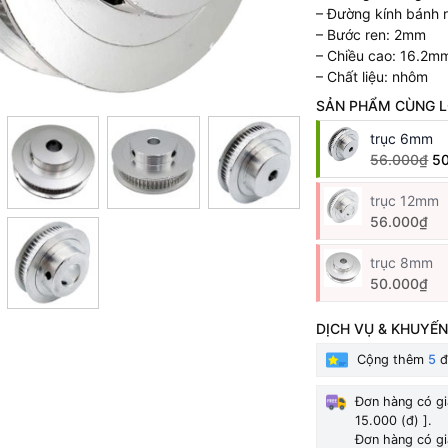
– Đường kính bánh 
– Bước ren: 2mm
– Chiều cao: 16.2m
– Chất liệu: nhôm
SẢN PHẨM CÙNG L
trục 6mm
56.000₫
5
trục 12mm
56.000₫
trục 8mm
50.000₫
DỊCH VỤ & KHUYẾN
Cộng thêm
5
đ
Đơn hàng có gi
15.000 (đ) ].
Đơn hàng có gi