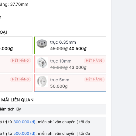
răng: 37.76mm
m
OẠI
trục 6.35mm
0.000₫
45.000₫
40.500₫
trục 10mm
HẾT HÀNG
HẾT HÀNG
48.000₫
43.000₫
trục 5mm
HẾT HÀNG
HẾT HÀNG
50.000₫
 MÃI LIÊN QUAN
iểm tích lũy
á trị từ
300.000 (đ)
, miễn phí vận chuyển [ tối đa
á trị từ
500.000 (đ)
, miễn phí vận chuyển [ tối đa