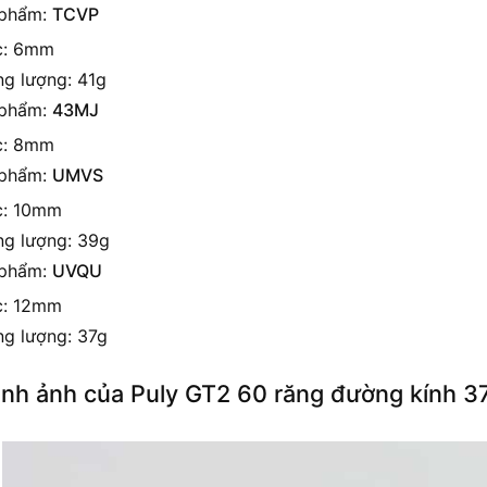
 phẩm:
TCVP
c: 6mm
ng lượng: 41g
 phẩm:
43MJ
c: 8mm
 phẩm:
UMVS
c: 10mm
ng lượng: 39g
 phẩm:
UVQU
c: 12mm
ng lượng: 37g
ình ảnh của Puly GT2 60 răng đường kính 