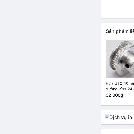
Sản phẩm li
Puly GT2 40 ră
đường kính 24
trục 5mm
32.000₫