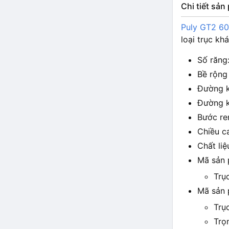
Chi tiết sả
Puly GT2 60
loại trục kh
Số răng
Bề rộng
Đường k
Đường k
Bước re
Chiều c
Chất li
Mã sản
Trụ
Mã sản
Trụ
Trọ