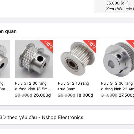
35.000 (đ) ].
Xem thêm các 
ên quan
-10%
-10%
-
ng
Puly GT2 30 răng
Puly GT2 16 răng
Puly GT2 36 răng
.8mm
đường kính 18.5mm
trục 3mm
đường kính 22.4
trục 5mm
29.000₫
26.000₫
20.000₫
18.000₫
trục 6.35mm
31.000₫
27.500