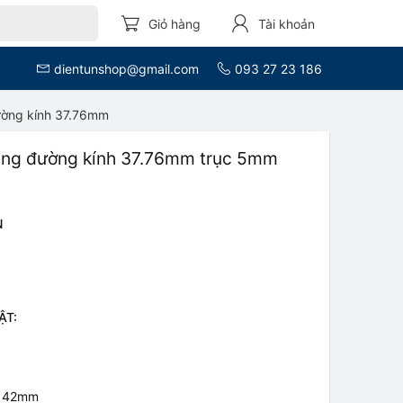
Giỏ hàng
Tài khoản
dientunshop@gmail.com
093 27 23 186
ường kính 37.76mm
ăng đường kính 37.76mm trục 5mm
N
ẬT:
: 42mm