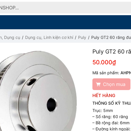
n, Dụng cụ
Dụng cụ, Linh kiện cơ khí
Puly
Puly GT2 60 răng đ
Puly GT2 60 r
50.000₫
Mã sản phẩm:
AHP
Chọn mua
HẾT HÀNG
THÔNG SỐ KỸ THU
Trục: 5mm
– Số răng: 60 răng
– Bề rộng đai: 6mm
– Đường kính ngoài