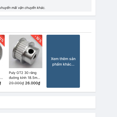
khuyến mãi vận chuyển khác.
-10%
11%
Xem thêm sản
phẩm khác...
Puly GT2 30 răng
mm
đường kính 18.5mm
₫
trục 5mm
29.000₫
26.000₫