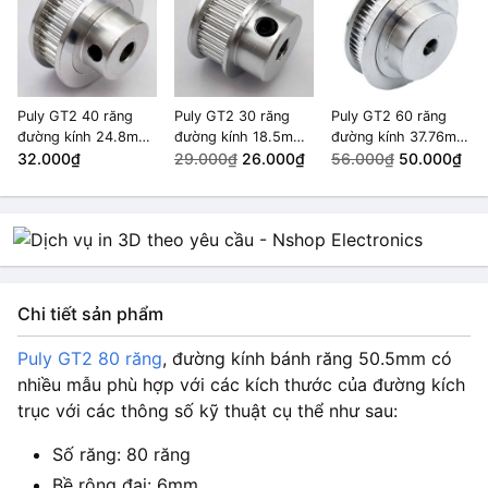
Puly GT2 40 răng
Puly GT2 30 răng
Puly GT2 60 răng
đường kính 24.8mm
đường kính 18.5mm
đường kính 37.76mm
trục 5mm
32.000₫
trục 5mm
29.000₫
26.000₫
trục 6mm
56.000₫
50.000₫
Chi tiết sản phẩm
Puly GT2 80 răng
, đường kính bánh răng 50.5mm có
nhiều mẫu phù hợp với các kích thước của đường kích
trục với các thông số kỹ thuật cụ thể như sau:
Số răng: 80 răng
Bề rộng đai: 6mm