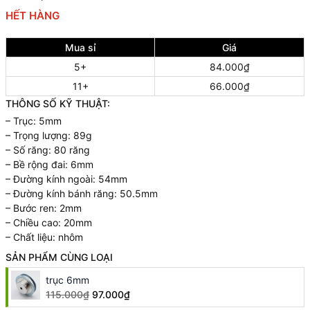
HẾT HÀNG
Mua sỉ
Giá
5+
84.000₫
11+
66.000₫
THÔNG SỐ KỸ THUẬT:
– Trục: 5mm
– Trọng lượng: 89g
– Số răng: 80 răng
– Bề rộng đai: 6mm
– Đường kính ngoài: 54mm
– Đường kính bánh răng: 50.5mm
– Bước ren: 2mm
– Chiều cao: 20mm
– Chất liệu: nhôm
SẢN PHẨM CÙNG LOẠI
trục 6mm
115.000₫
97.000₫