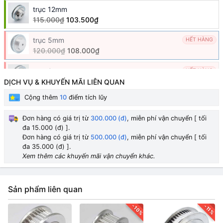
trục 12mm
115.000₫
103.500₫
trục 5mm
HẾT HÀNG
120.000₫
108.000₫
trục 8mm
HẾT HÀNG
92.000₫
DỊCH VỤ & KHUYẾN MÃI LIÊN QUAN
Cộng thêm
10
điểm tích lũy
trục 10mm
HẾT HÀNG
100.000₫
Đơn hàng có giá trị từ
300.000 (đ)
, miễn phí vận chuyển [ tối
đa 15.000 (đ) ].
Đơn hàng có giá trị từ
500.000 (đ)
, miễn phí vận chuyển [ tối
đa 35.000 (đ) ].
Xem thêm các khuyến mãi vận chuyển khác.
Sản phẩm liên quan
-10%
-11%