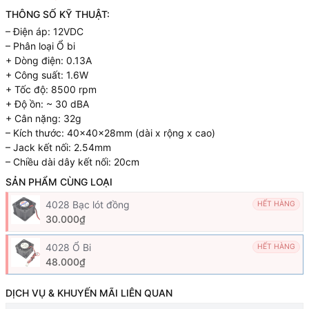
THÔNG SỐ KỸ THUẬT:
– Điện áp: 12VDC
– Phân loại Ổ bi
+ Dòng điện: 0.13A
+ Công suất: 1.6W
+ Tốc độ: 8500 rpm
+ Độ ồn: ~ 30 dBA
+ Cân nặng: 32g
– Kích thước: 40x40x28mm (dài x rộng x cao)
– Jack kết nối: 2.54mm
– Chiều dài dây kết nối: 20cm
SẢN PHẨM CÙNG LOẠI
4028 Bạc lót đồng
HẾT HÀNG
30.000₫
4028 Ổ Bi
HẾT HÀNG
48.000₫
DỊCH VỤ & KHUYẾN MÃI LIÊN QUAN