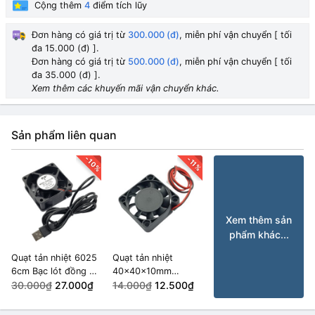
Cộng thêm
4
điểm tích lũy
Đơn hàng có giá trị từ
300.000 (đ)
, miễn phí vận chuyển [ tối
đa 15.000 (đ) ].
Đơn hàng có giá trị từ
500.000 (đ)
, miễn phí vận chuyển [ tối
đa 35.000 (đ) ].
Xem thêm các khuyến mãi vận chuyển khác.
Sản phẩm liên quan
-10%
-11%
Xem thêm sản
phẩm khác...
Quạt tản nhiệt 6025
Quạt tản nhiệt
6cm Bạc lót đồng 5V
40x40x10mm
USB
30.000₫
27.000₫
12VDC
14.000₫
12.500₫