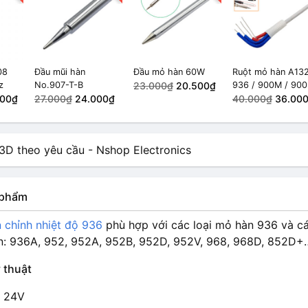
08
Đầu mũi hàn
Đầu mỏ hàn 60W
Ruột mỏ hàn A13
z
No.907-T-B
23.000₫
20.500₫
936 / 900M / 900
000₫
27.000₫
24.000₫
907 / 908 / 913 /
40.000₫
36.00
914 60w
n phẩm
 chỉnh nhiệt độ 936
phù hợp với các loại mỏ hàn 936 và cá
n: 936A, 952, 952A, 952B, 952D, 952V, 968, 968D, 852D+
 thuật
: 24V