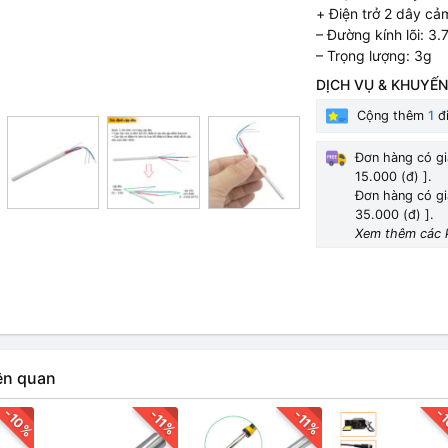
+ Điện trở 2 dây cả
– Đường kính lõi: 3
– Trọng lượng: 3g
DỊCH VỤ & KHUYẾN
Cộng thêm
1
đi
Đơn hàng có gi
15.000 (đ) ].
Đơn hàng có gi
35.000 (đ) ].
Xem thêm các 
ên quan
-10%
-
-11%
-11%