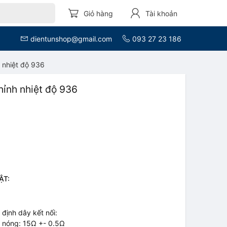
Giỏ hàng
Tài khoản
dientunshop@gmail.com
093 27 23 186
 nhiệt độ 936
hỉnh nhiệt độ 936
L
ẬT:
 định dây kết nối:
m nóng: 15Ω +- 0.5Ω