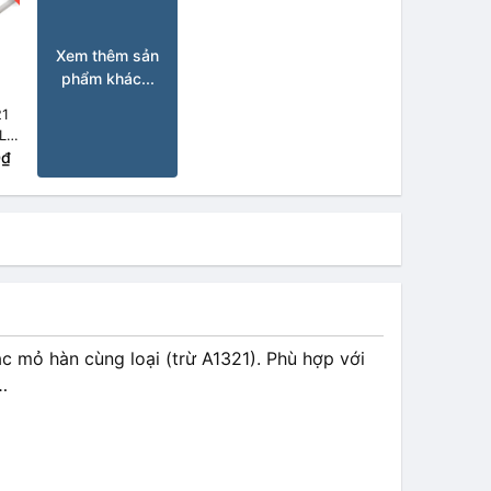
Xem thêm sản
phẩm khác...
21
L /
0₫
c mỏ hàn cùng loại (trừ A1321). Phù hợp với
…