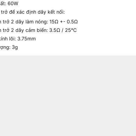
ất: 60W
trở để xác định dây kết nối:
n trở 2 dây làm nóng: 15Ω +- 0.5Ω
n trở 2 dây cảm biến: 3.5Ω / 25°C
ính lõi: 3.75mm
ượng: 3g