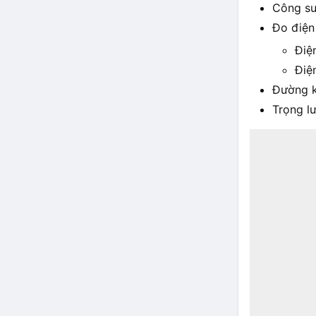
Công su
Đo điện 
Điệ
Điệ
Đường k
Trọng l