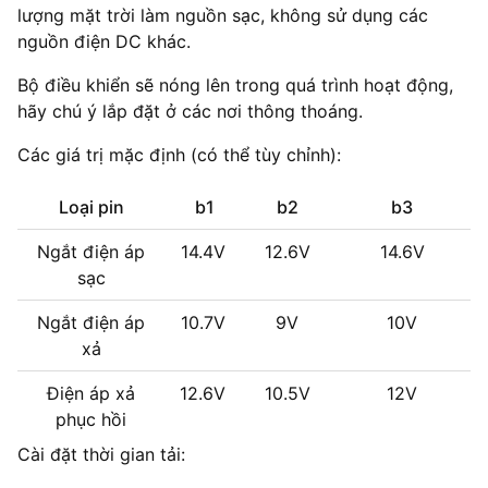
lượng mặt trời làm nguồn sạc, không sử dụng các
nguồn điện DC khác.
Bộ điều khiển sẽ nóng lên trong quá trình hoạt động,
hãy chú ý lắp đặt ở các nơi thông thoáng.
Các giá trị mặc định (có thể tùy chỉnh):
Loại pin
b1
b2
b3
Ngắt điện áp
14.4V
12.6V
14.6V
sạc
Ngắt điện áp
10.7V
9V
10V
xả
Điện áp xả
12.6V
10.5V
12V
phục hồi
Cài đặt thời gian tải: