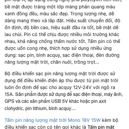
bề mặt được tráng một lớp màng phản quang màu
xanh đồng đều, màu sắc đẹp. Trọng lượng nhẹ, dễ
dàng mang theo và lắp đặt. Hiệu suất chuyển đổi, độ
ổn định, độ bền cao, hiệu suất đầu ra tốt, bề mặt dễ
lau chùi. Pin có thể chịu được nhiều môi trường khác
nhau, khả năng chống thấm nước tốt. Tấm pin có thể
được uốn cong nhẹ, thích hợp sử dụng nhiều ứng
dụng: sạc pin, bình acquy, sạc điện thoại, đèn đường
năng lượng mặt trời, chăn nuôi, trồng trọt…
Bộ điều khiển sạc pin năng lượng mặt trời được sử
dụng để điều khiển điện áp thu được từ pin mặt trời
luôn ổn định để sạc cho acquy 12V-24V với ngõ ra
Sản phẩm được sử dụng để sạc điện thoại, máy ảnh,
15A.
GPS và các sản phẩm USB 5V khác hoặc
pin axit
clohydric, pin lithium, bình acquy…
Tấm pin năng lượng mặt trời Mono 18V 15W
kèm bộ
điều khiển sạc còn có tên gọi khác là
Tấm pin mặt