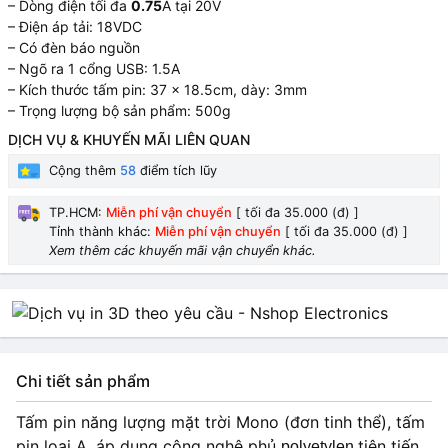
– Dòng điện tối đa
0.75
A tại 20V
– Điện áp tải: 18VDC
– Có đèn báo nguồn
– Ngõ ra 1 cổng USB: 1.5A
– Kích thước tấm pin: 37 x 18.5cm, dày: 3mm
– Trọng lượng bộ sản phẩm: 500g
DỊCH VỤ & KHUYẾN MÃI LIÊN QUAN
Cộng thêm
58
điểm tích lũy
TP.HCM:
Miễn phí vận chuyển
[ tối đa 35.000 (đ) ]
Tỉnh thành khác:
Miễn phí vận chuyển
[ tối đa 35.000 (đ) ]
Xem thêm các khuyến mãi vận chuyển khác.
Chi tiết sản phẩm
Tấm pin năng lượng mặt trời Mono (đơn tinh thể), tấm
pin loại A, áp dụng công nghệ phủ
tiên tiến,
polyetylen