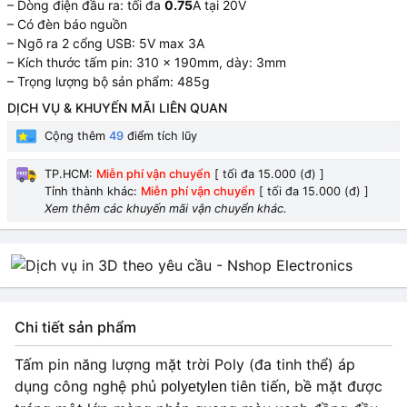
– Dòng điện đầu ra: tối đa
0.75
A tại 20V
– Có đèn báo nguồn
– Ngõ ra 2 cổng USB: 5V max 3A
– Kích thước tấm pin: 310 x 190mm, dày: 3mm
– Trọng lượng bộ sản phẩm: 485g
DỊCH VỤ & KHUYẾN MÃI LIÊN QUAN
Cộng thêm
49
điểm tích lũy
TP.HCM:
Miễn phí vận chuyển
[ tối đa 15.000 (đ) ]
Tỉnh thành khác:
Miễn phí vận chuyển
[ tối đa 15.000 (đ) ]
Xem thêm các khuyến mãi vận chuyển khác.
Chi tiết sản phẩm
Tấm pin năng lượng mặt trời Poly (đa tinh thể) áp
dụng công nghệ phủ
tiên tiến, bề mặt được
polyetylen