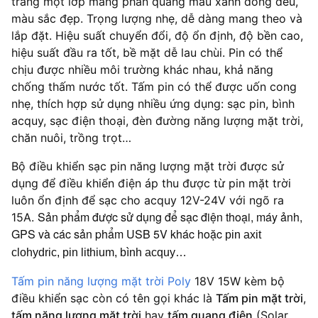
tráng một lớp màng phản quang màu xanh đồng đều,
màu sắc đẹp. Trọng lượng nhẹ, dễ dàng mang theo và
lắp đặt. Hiệu suất chuyển đổi, độ ổn định, độ bền cao,
hiệu suất đầu ra tốt, bề mặt dễ lau chùi. Pin có thể
chịu được nhiều môi trường khác nhau, khả năng
chống thấm nước tốt. Tấm pin có thể được uốn cong
nhẹ, thích hợp sử dụng nhiều ứng dụng: sạc pin, bình
acquy, sạc điện thoại, đèn đường năng lượng mặt trời,
chăn nuôi, trồng trọt…
Bộ điều khiển sạc pin năng lượng mặt trời được sử
dụng để điều khiển điện áp thu được từ pin mặt trời
luôn ổn định để sạc cho acquy 12V-24V với ngõ ra
Sản phẩm được sử dụng để sạc điện thoại, máy ảnh,
15A.
GPS và các sản phẩm USB 5V khác hoặc
pin axit
clohydric, pin lithium, bình acquy…
Tấm pin năng lượng mặt trời Poly
18V 15W kèm bộ
điều khiển sạc còn có tên gọi khác là
Tấm pin mặt trời
,
tấm năng lượng mặt trời
hay
tấm quang điện
(Solar