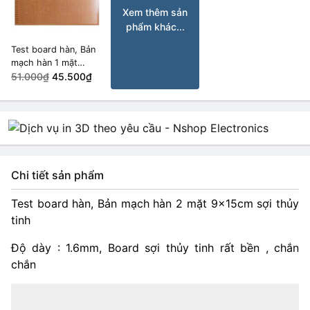
Xem thêm sản
phẩm khác...
Test board hàn, Bản
mạch hàn 1 mặt
18x30cm
51.000₫
45.500₫
Chi tiết sản phẩm
Test board hàn, Bản mạch hàn 2 mặt 9x15cm sợi thủy
tinh
Độ dày : 1.6mm, Board sợi thủy tinh rất bền , chắn
chắn