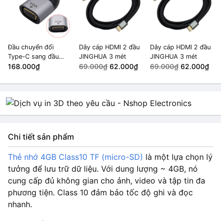
Đầu chuyển đổi
Dây cáp HDMI 2 đầu
Dây cáp HDMI 2 đầu
Type-C sang đầu
JINGHUA 3 mét
JINGHUA 3 mét
HDMI, VGA,
168.000₫
69.000₫
62.000₫
69.000₫
62.000₫
DisplayPort, Mini
DisplayPort 8K
(VGA)
Chi tiết sản phẩm
Thẻ nhớ 4GB Class10 TF (micro-SD)
là một lựa chọn lý
tưởng để lưu trữ dữ liệu. Với dung lượng ~ 4GB, nó
cung cấp đủ không gian cho ảnh, video và tập tin đa
phương tiện. Class 10 đảm bảo tốc độ ghi và đọc
nhanh.