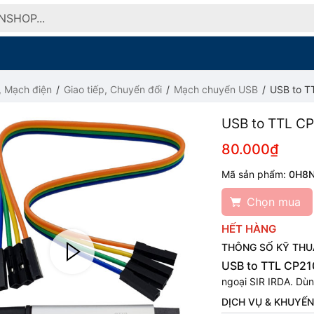
, Mạch điện
Giao tiếp, Chuyển đổi
Mạch chuyển USB
USB to T
USB to TTL C
80.000₫
Mã sản phẩm:
0H8
Chọn mua
HẾT HÀNG
THÔNG SỐ KỸ THU
USB to TTL CP21
ngoại SIR IRDA. Dù
DỊCH VỤ & KHUYẾN