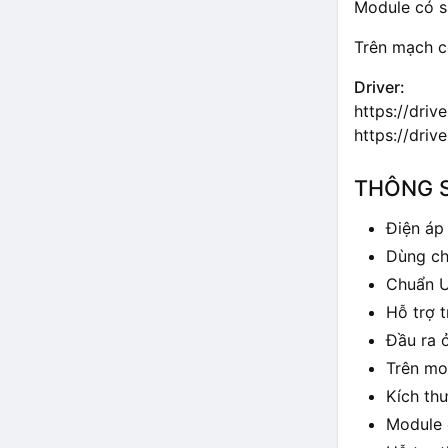
Module có sẵ
Trên mạch c
Driver:
https://dr
https://dri
THÔNG S
Điện áp
Dùng ch
Chuẩn US
Hỗ trợ t
Đầu ra 
Trên mo
Kích th
Module 