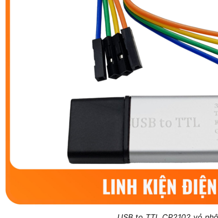
USB to TTL CP2102 vỏ nh