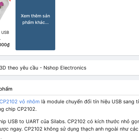
Xem thêm sản
phẩm khác...
i USB
000₫
n phẩm
 CP2102 vỏ nhôm
là module chuyển đổi tín hiệu USB sang tí
g chip CP2102.
hip USB to UART của Silabs. CP2102 có kích thước nhỏ gọn 
ược ngay. CP2102 không sử dụng thạch anh ngoài như các