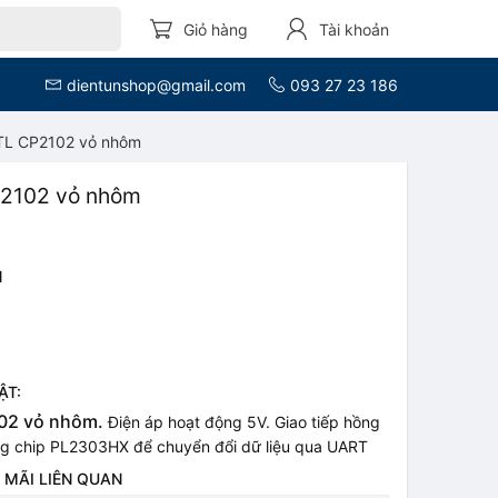
Giỏ hàng
Tài khoản
dientunshop@gmail.com
093 27 23 186
TL CP2102 vỏ nhôm
P2102 vỏ nhôm
N
ẬT:
02 vỏ nhôm.
Điện áp hoạt động 5V. Giao tiếp hồng
ng chip PL2303HX để chuyển đổi dữ liệu qua UART
 MÃI LIÊN QUAN