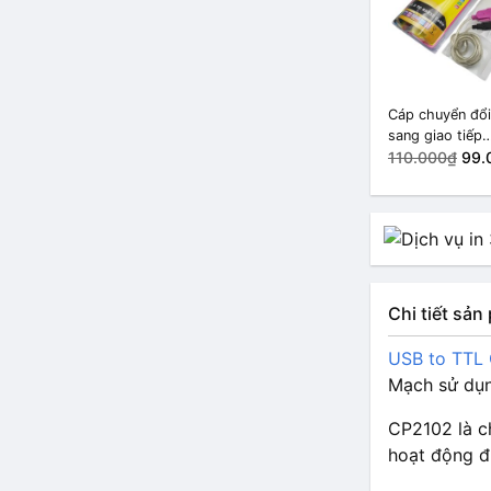
Cáp chuyển đổ
sang giao tiếp
RS232 PL2303
110.000₫
99.
Chi tiết sả
USB to TTL
Mạch sử dụn
CP2102 là c
hoạt động đ