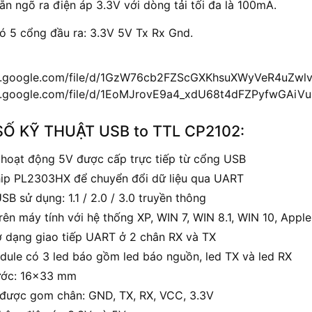
n ngõ ra điện áp 3.3V với dòng tải tối đa là 100mA.
ó 5 cổng đầu ra: 3.3V 5V Tx Rx Gnd.
ive.google.com/file/d/1GzW76cb2FZScGXKhsuXWyVeR4uZwlv
ve.google.com/file/d/1EoMJrovE9a4_xdU68t4dFZPyfwGAiVu
Ố KỸ THUẬT USB to TTL CP2102:
 hoạt động 5V được cấp trực tiếp từ cổng USB
ip PL2303HX để chuyển đổi dữ liệu qua UART
B sử dụng: 1.1 / 2.0 / 3.0 truyền thông
rên máy tính với hệ thống XP, WIN 7, WIN 8.1, WIN 10, Apple
ở dạng giao tiếp UART ở 2 chân RX và TX
dule có 3 led báo gồm led báo nguồn, led TX và led RX
ước: 16×33 mm
được gom chân: GND, TX, RX, VCC, 3.3V