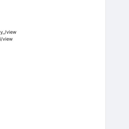
y_/view
i/view