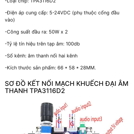
-Loại chip: TPA3116D2
-Điện áp cung cấp: 5-24VDC (phụ thuộc cổng đầu
vào)
-Công suất đầu ra: 50W x 2
-Tỷ lệ tín hiệu trên tạp âm: 100db
-Số kênh: âm thanh nổi hai kênh
-Kích thước sản phẩm: 66 * 58 * 28MM.
SƠ ĐỒ KẾT NỐI MẠCH KHUẾCH ĐẠI ÂM
THANH TPA3116D2