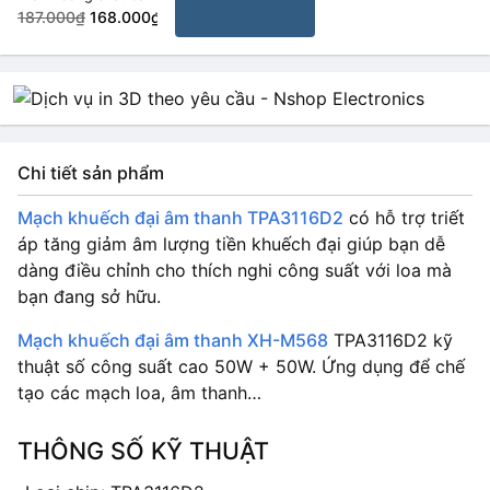
TDA2050 +
187.000₫
168.000₫
TDA2030
Chi tiết sản phẩm
Mạch khuếch đại âm thanh TPA3116D2
có hỗ trợ triết
áp tăng giảm âm lượng tiền khuếch đại giúp bạn dễ
dàng điều chỉnh cho thích nghi công suất với loa mà
bạn đang sở hữu.
Mạch khuếch đại âm thanh XH-M568
TPA3116D2 kỹ
thuật số công suất cao 50W + 50W. Ứng dụng để chế
tạo các mạch loa, âm thanh…
THÔNG SỐ KỸ THUẬT