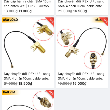
Dây cáp hàn ra chân SMA 15cm
Dây chuyển đổi IPEX U.FL sang
cho anten Wifi | GPS | Bluetooth
SMA 4 chân 10cm, cable anten
| LoRa | 2.4G | 5G | 5.8G Kim
13.000₫
11.000₫
IPX Bluetooth | WiFi | GSM | 4G
22.000₫
16.500₫
bên trong
| 2.4G - Kim bên trong SMA
-12%
-16%
[11mm]
Dây chuyển đổi IPEX U.FL sang
Dây chuyển đổi IPEX U.FL sang
SMA 4 chân 10cm, cable anten
SMA 4 chân 10cm, cable anten
IPX Bluetooth | WiFi | GSM | 4G
21.000₫
18.500₫
IPX Bluetooth | WiFi | GSM | 4G
19.000₫
16.000₫
| 2.4G - Lỗ bên trong SMA
| 2.4G - Kim bên trong SMA
-11%
[11mm]
[9.5mm]