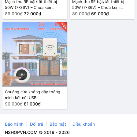
Mạch thu RF bật/tắt thiết bị
Mạch thu RF bật/tắt thiết bị
50W (7-36V) – Chưa kèm
50W (7-36V) – Chưa kèm
remote 315Mhz
89.000₫
72.000₫
remote 433Mhz
89.000₫
69.000₫
-10%
Chuông cửa không dây thông
minh kết nối USB
90.000₫
81.000₫
Bảo hành
Đổi trả
Bảo mật
Điều khoản
NSHOPVN.COM © 2019 - 2026