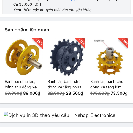
đa 35.000 (đ) ].
Xem thêm các khuyến mãi vận chuyển khác.
Sản phẩm liên quan
-30%
-10%
-11%
Bánh xe chịu lực,
Bánh lái, bánh chủ
Bánh lái, bánh chủ
bánh thụ động xe
động xe tăng nhựa
động xe tăng kim
tăng robot
99.000₫
89.000₫
32.000₫
28.500₫
loại Trục 6mm
105.000₫
73.500₫