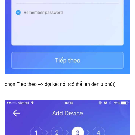
chọn Tiếp theo –> đợi kết nối (có thể lên đến 3 phút)