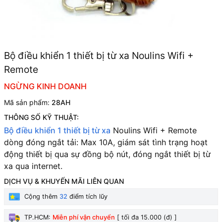
Bộ điều khiển 1 thiết bị từ xa Noulins Wifi +
Remote
NGỪNG KINH DOANH
Mã sản phẩm:
28AH
THÔNG SỐ KỸ THUẬT:
Bộ điều khiển 1 thiết bị từ xa
Noulins Wifi + Remote
d
òng đóng ngắt tải: Max 10A,
giám sát tình trạng hoạt
động thiết bị qua sự đồng bộ nút, đ
óng ngắt thiết bị từ
xa qua internet.
DỊCH VỤ & KHUYẾN MÃI LIÊN QUAN
Cộng thêm
32
điểm tích lũy
TP.HCM:
Miễn phí vận chuyển
[ tối đa 15.000 (đ) ]